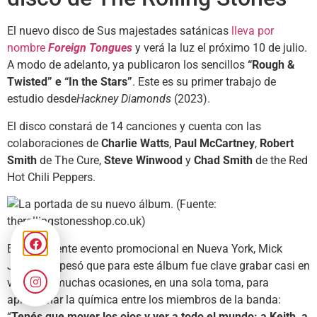
El nuevo disco de Sus majestades satánicas
lleva por
nombre
Foreign Tongues
y verá la luz el próximo 10 de julio.
A modo de adelanto, ya publicaron los sencillos
“Rough &
Twisted” e “In the Stars”
. Este es su primer trabajo de
estudio desde
Hackney Diamonds
(2023).
El disco constará de 14 canciones y cuenta con las
colaboraciones de
Charlie Watts
,
Paul McCartney
,
Robert
Smith
de The Cure,
Steve Winwood
y
Chad Smith
de the Red
Hot Chili Peppers.
En un reciente evento promocional en Nueva York, Mick
Jagger exrpesó que para este álbum fue clave grabar casi en
vivo y, en muchas ocasiones, en una sola toma, para
aprovechar la química entre los miembros de la banda:
“
Tenés que mover los ojos y ver a todo el mundo: a Keith, a