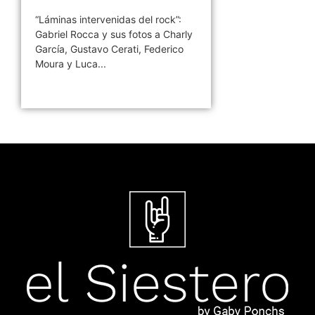
”:
harly
ico