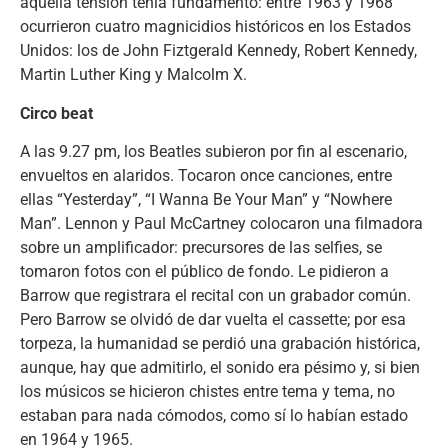
aquella tensión tenía fundamento: entre 1963 y 1968
ocurrieron cuatro magnicidios históricos en los Estados
Unidos: los de John Fiztgerald Kennedy, Robert Kennedy,
Martin Luther King y Malcolm X.
Circo beat
A las 9.27 pm, los Beatles subieron por fin al escenario,
envueltos en alaridos. Tocaron once canciones, entre
ellas “Yesterday”, “I Wanna Be Your Man” y “Nowhere
Man”. Lennon y Paul McCartney colocaron una filmadora
sobre un amplificador: precursores de las selfies, se
tomaron fotos con el público de fondo. Le pidieron a
Barrow que registrara el recital con un grabador común.
Pero Barrow se olvidó de dar vuelta el cassette; por esa
torpeza, la humanidad se perdió una grabación histórica,
aunque, hay que admitirlo, el sonido era pésimo y, si bien
los músicos se hicieron chistes entre tema y tema, no
estaban para nada cómodos, como sí lo habían estado
en 1964 y 1965.