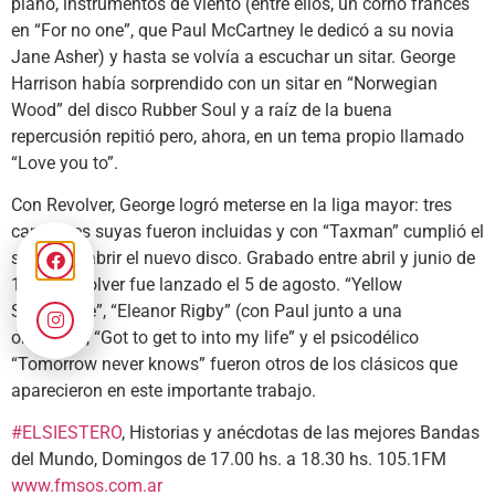
piano, instrumentos de viento (entre ellos, un corno francés
en “For no one”, que Paul McCartney le dedicó a su novia
Jane Asher) y hasta se volvía a escuchar un sitar. George
Harrison había sorprendido con un sitar en “Norwegian
Wood” del disco Rubber Soul y a raíz de la buena
repercusión repitió pero, ahora, en un tema propio llamado
“Love you to”.
Con Revolver, George logró meterse en la liga mayor: tres
canciones suyas fueron incluidas y con “Taxman” cumplió el
sueño de abrir el nuevo disco. Grabado entre abril y junio de
1966, Revolver fue lanzado el 5 de agosto. “Yellow
Submarine”, “Eleanor Rigby” (con Paul junto a una
orquesta), “Got to get to into my life” y el psicodélico
“Tomorrow never knows” fueron otros de los clásicos que
aparecieron en este importante trabajo.
#ELSIESTERO
, Historias y anécdotas de las mejores Bandas
del Mundo, Domingos de 17.00 hs. a 18.30 hs. 105.1FM
www.fmsos.com.ar