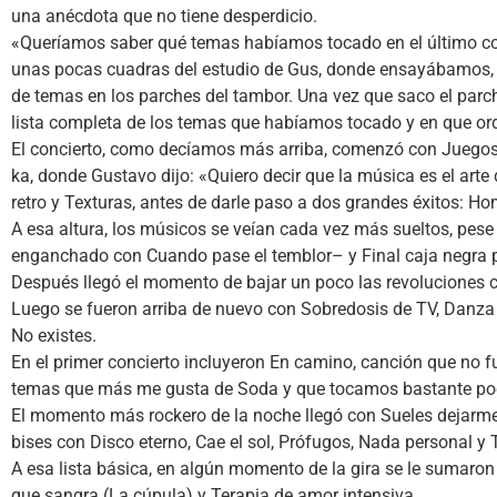
una anécdota que no tiene desperdicio.
«Queríamos saber qué temas habíamos tocado en el último con
unas pocas cuadras del estudio de Gus, donde ensayábamos, y b
de temas en los parches del tambor. Una vez que saco el parch
lista completa de los temas que habíamos tocado y en que or
El concierto, como decíamos más arriba, comenzó con Juegos de
ka, donde Gustavo dijo: «Quiero decir que la música es el art
retro y Texturas, antes de darle paso a dos grandes éxitos: Hom
A esa altura, los músicos se veían cada vez más sueltos, pese a
enganchado con Cuando pase el temblor– y Final caja negra pa
Después llegó el momento de bajar un poco las revoluciones c
Luego se fueron arriba de nuevo con Sobredosis de TV, Danza 
No existes.
En el primer concierto incluyeron En camino, canción que no fu
temas que más me gusta de Soda y que tocamos bastante poco
El momento más rockero de la noche llegó con Sueles dejarme s
bises con Disco eterno, Cae el sol, Prófugos, Nada personal y 
A esa lista básica, en algún momento de la gira se le sumaro
que sangra (La cúpula) y Terapia de amor intensiva.