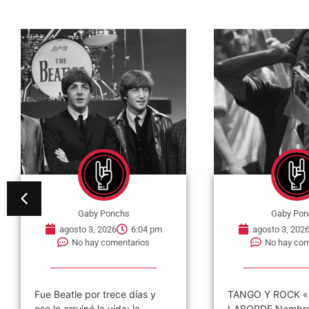
Gaby Ponchs
Gaby Pon
agosto 3, 2026
6:04 pm
agosto 3, 202
No hay comentarios
No hay com
Fue Beatle por trece días y
TANGO Y ROCK «
eso le arruinó la vida: la
LABORDE Nombre 