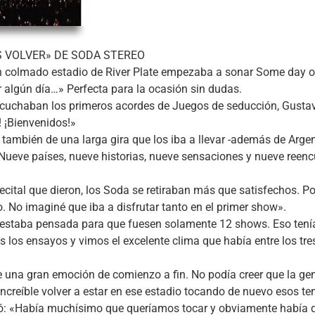
AS VOLVER» DE SODA STEREO
un colmado estadio de River Plate empezaba a sonar Some day o
r algún día…» Perfecta para la ocasión sin dudas.
cuchaban los primeros acordes de Juegos de seducción, Gustavo 
! ¡Bienvenidos!»
o también de una larga gira que los iba a llevar -además de Argen
Nueve países, nueve historias, nueve sensaciones y nueve reenc
ecital que dieron, los Soda se retiraban más que satisfechos. Po
ro. No imaginé que iba a disfrutar tanto en el primer show».
te estaba pensada para que fuesen solamente 12 shows. Eso ten
los ensayos y vimos el excelente clima que había entre los tr
Fue una gran emoción de comienzo a fin. No podía creer que la ge
increíble volver a estar en ese estadio tocando de nuevo esos t
ayó: «Había muchísimo que queríamos tocar y obviamente había q