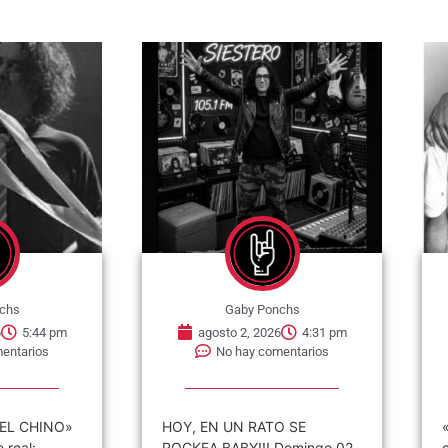
chs
Gaby Ponchs
6
5:44 pm
agosto 2, 2026
4:31 pm
entarios
No hay comentarios
EL CHINO»
HOY, EN UN RATO SE
real:
ROCKEA BABY!!! Domingo 02