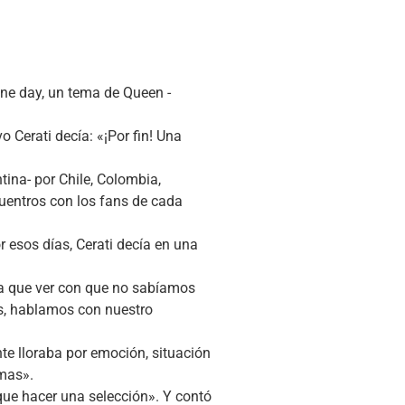
ne day, un tema de Queen -
Cerati decía: «¡Por fin! Una
tina- por Chile, Colombia,
uentros con los fans de cada
r esos días, Cerati decía en una
ía que ver con que no sabíamos
es, hablamos con nuestro
nte lloraba por emoción, situación
emas».
ue hacer una selección». Y contó