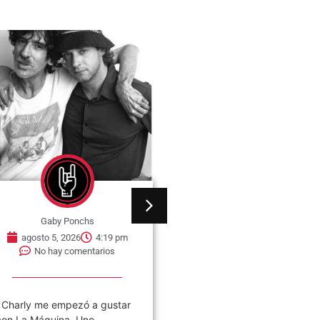
Gaby Ponchs
Gaby Ponchs
agosto 5, 2026
4:19 pm
agosto 3, 2026
6:04 
No hay comentarios
No hay comentarios
«Charly me empezó a gustar
Fue Beatle por trece días 
con La Máquina. Uno
eso le arruinó la vida: la