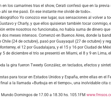
n en los camarines tras el show, Cerati confesó que en la previa
 ahí se me pasó. En ese instante me olvidé de todo».
tobiográfico Yo conozco ese lugar, sus sensaciones al volver a t
Gustavo y Charly, y que ellos quisieran también tocar conmigo,
ación entre nosotros no funcionaba, no había suma de dinero que
n dos meses intensos. Comenzó en Buenos Aires, donde la banda 
e Chile (24 de octubre), pasó por Guayaquil (27 de octubre) y re
 Monterrey, el 12 por Guadalajara, y el 15 y 16 por Ciudad de Mé
 5 de diciembre el trío se presentó en Miami, el 8 y 9 en Lima, e
a la gira fueron Tweety González, en teclados, efectos y sintet
stas para tocar en Estados Unidos y España, entre ellas en el Fe
inal a la llamada «Burbuja en el tiempo», una inolvidable cita
el Mundo Domingos de 17.00 a 18.30 hs. 105.1FM
www.fmsos.c