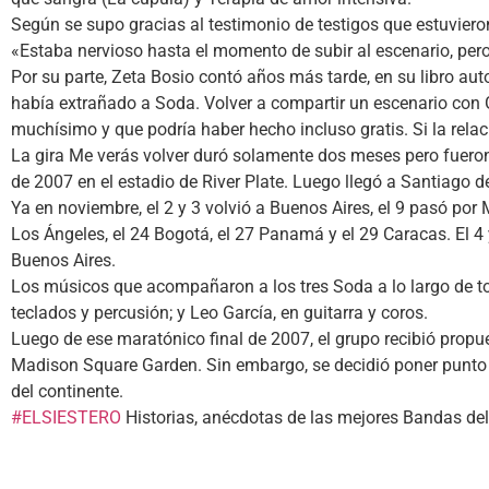
Según se supo gracias al testimonio de testigos que estuviero
«Estaba nervioso hasta el momento de subir al escenario, pero
Por su parte, Zeta Bosio contó años más tarde, en su libro au
había extrañado a Soda. Volver a compartir un escenario con 
muchísimo y que podría haber hecho incluso gratis. Si la rel
La gira Me verás volver duró solamente dos meses pero fuero
de 2007 en el estadio de River Plate. Luego llegó a Santiago d
Ya en noviembre, el 2 y 3 volvió a Buenos Aires, el 9 pasó por
Los Ángeles, el 24 Bogotá, el 27 Panamá y el 29 Caracas. El 4 y
Buenos Aires.
Los músicos que acompañaron a los tres Soda a lo largo de tod
teclados y percusión; y Leo García, en guitarra y coros.
Luego de ese maratónico final de 2007, el grupo recibió propue
Madison Square Garden. Sin embargo, se decidió poner punto f
del continente.
#ELSIESTERO
Historias, anécdotas de las mejores Bandas d