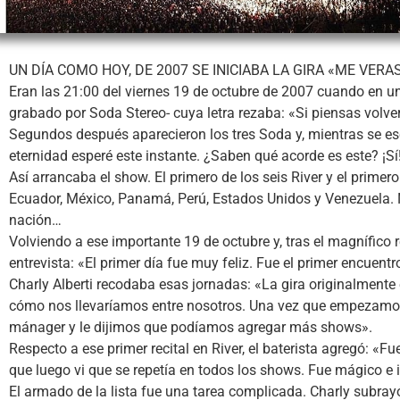
UN DÍA COMO HOY, DE 2007 SE INICIABA LA GIRA «ME VER
Eran las 21:00 del viernes 19 de octubre de 2007 cuando en 
grabado por Soda Stereo- cuya letra rezaba: «Si piensas volve
Segundos después aparecieron los tres Soda y, mientras se es
eternidad esperé este instante. ¿Saben qué acorde es este? ¡Sí
Así arrancaba el show. El primero de los seis River y el primer
Ecuador, México, Panamá, Perú, Estados Unidos y Venezuela. 
nación…
Volviendo a ese importante 19 de octubre y, tras el magnífico r
entrevista: «El primer día fue muy feliz. Fue el primer encuent
Charly Alberti recodaba esas jornadas: «La gira originalmen
cómo nos llevaríamos entre nosotros. Una vez que empezamos 
mánager y le dijimos que podíamos agregar más shows».
Respecto a ese primer recital en River, el baterista agregó: «
que luego vi que se repetía en todos los shows. Fue mágico e 
El armado de la lista fue una tarea complicada. Charly subr