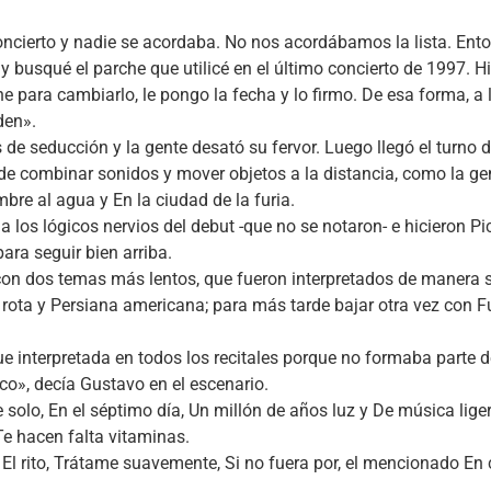
cierto y nadie se acordaba. No nos acordábamos la lista. Ento
usqué el parche que utilicé en el último concierto de 1997. Hi
e para cambiarlo, le pongo la fecha y lo firmo. De esa forma, a 
den».
 seducción y la gente desató su fervor. Luego llegó el turno de
e de combinar sonidos y mover objetos a la distancia, como la 
bre al agua y En la ciudad de la furia.
 los lógicos nervios del debut -que no se notaron- e hicieron Pic
ra seguir bien arriba.
on dos temas más lentos, que fueron interpretados de manera s
rota y Persiana americana; para más tarde bajar otra vez con Fu
e interpretada en todos los recitales porque no formaba parte de 
», decía Gustavo en el escenario.
olo, En el séptimo día, Un millón de años luz y De música liger
Te hacen falta vitaminas.
n El rito, Trátame suavemente, Si no fuera por, el mencionado E