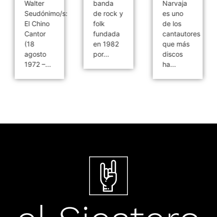
Walter
banda
Narvaja
Seudónimo/s:
de rock y
es uno
El Chino
folk
de los
Cantor
fundada
cantautores
(18
en 1982
que más
agosto
por...
discos
1972 –...
ha...