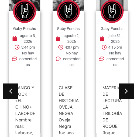
Gaby Ponchs
Gaby Ponchs
Gaby Ponchs
agosto 3,
agosto 2,
julio 31,
2026
2026
2026
5:44 pm
4:07 pm
4:15 pm
No hay
No hay
No hay
comentari
comentari
comentari
os
os
os
TANGO Y
CLASE
MATERIAL
ROCK
DE
DE
«EL
HISTORIA
LECTURA
CHINO»
OVEJA
LA
LABORDE
NEGRA
TRILOGÍA
Nombre
Oveja
DE
real:
Negra
ROQUE
Laborde,
fue una
Roque