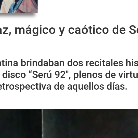
z, mágico y caótico de S
ntina brindaban dos recitales his
disco “Serú 92″, plenos de virt
etrospectiva de aquellos días.