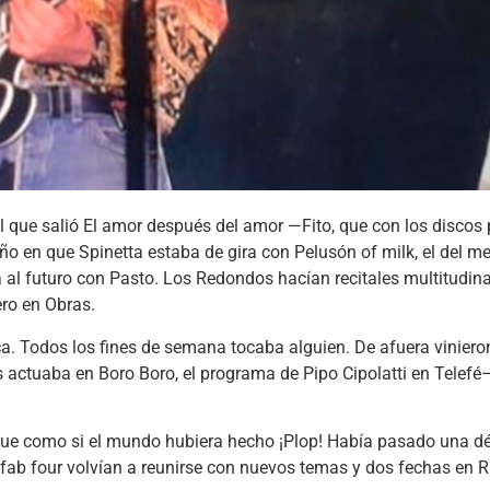
l que salió El amor después del amor —Fito, que con los discos 
año en que Spinetta estaba de gira con Pelusón of milk, el del me
 al futuro con Pasto. Los Redondos hacían recitales multitudin
ro en Obras.
ca. Todos los fines de semana tocaba alguien. De afuera viniero
actuaba en Boro Boro, el programa de Pipo Cipolatti en Telefé—. 
 fue como si el mundo hubiera hecho ¡Plop! Había pasado una dé
s fab four volvían a reunirse con nuevos temas y dos fechas en Ri