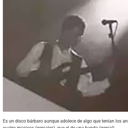
Es un disco bárbaro aunque adolece de algo que tenían los an
cuatro músicos (geniales), que el de una banda (genial).