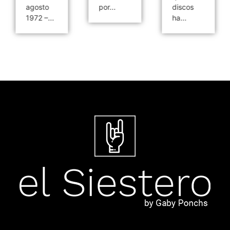
agosto
por...
discos
1972 –...
ha...