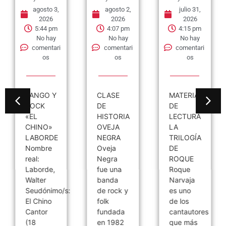
agosto 3,
agosto 2,
julio 31,
2026
2026
2026
5:44 pm
4:07 pm
4:15 pm
No hay
No hay
No hay
comentari
comentari
comentari
os
os
os
TANGO Y
CLASE
MATERIAL
ROCK
DE
DE
«EL
HISTORIA
LECTURA
CHINO»
OVEJA
LA
LABORDE
NEGRA
TRILOGÍA
Nombre
Oveja
DE
real:
Negra
ROQUE
Laborde,
fue una
Roque
Walter
banda
Narvaja
Seudónimo/s:
de rock y
es uno
El Chino
folk
de los
Cantor
fundada
cantautores
(18
en 1982
que más