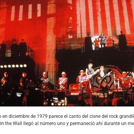
 en diciembre de 1979 parece el canto del cisne del rock grandil
 in the Wall llegó al número uno y permaneció ahí durante un mes