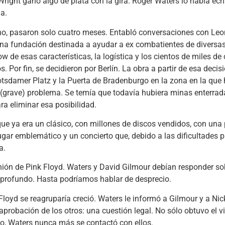
Wright ganó algo de plata con la gira: Roger Waters lo había ec
da.
cho, pasaron solo cuatro meses. Entabló conversaciones con Leo
una fundación destinada a ayudar a ex combatientes de diversa
 de esas características, la logística y los cientos de miles d
Por fin, se decidieron por Berlín. La obra a partir de esa decisió
otsdamer Platz y la Puerta de Bradenburgo en la zona en la que 
n (grave) problema. Se temía que todavía hubiera minas enterra
ara eliminar esa posibilidad.
ue ya era un clásico, con millones de discos vendidos, con una 
lugar emblemático y un concierto que, debido a las dificultades p
a.
nión de Pink Floyd. Waters y David Gilmour debían responder sob
a profundo. Hasta podríamos hablar de desprecio.
 Floyd se reagruparía creció. Waters le informó a Gilmour y a Ni
 aprobación de los otros: una cuestión legal. No sólo obtuvo el 
o, Waters nunca más se contactó con ellos.