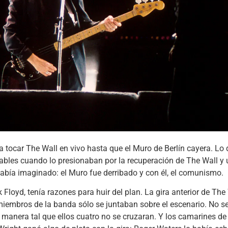
 a tocar The Wall en vivo hasta que el Muro de Berlín cayera. Lo 
bables cuando lo presionaban por la recuperación de The Wall y
abía imaginado: el Muro fue derribado y con él, el comunismo.
Floyd, tenía razones para huir del plan. La gira anterior de The
mbros de la banda sólo se juntaban sobre el escenario. No se 
e manera tal que ellos cuatro no se cruzaran. Y los camarines d