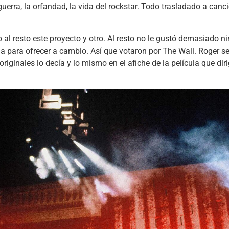
 guerra, la orfandad, la vida del rockstar. Todo trasladado a c
 al resto este proyecto y otro. Al resto no le gustó demasiado n
da para ofrecer a cambio. Así que votaron por The Wall. Roger 
originales lo decía y lo mismo en el afiche de la película que di