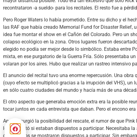
mayor distancia posible. Todo era tan excesivo que sólo Rick 
recontrataron -a sueldo- para los recitales. El resto fue a pérdi
Pero Roger Waters lo había prometido. Entre su dicho y el he
las RAF que había creado Memorial Fund for Disaster Relief, 
idea fue montar el show en el Cañón del Colorado. Pero un show
colapso ecológico en la zona. Otros lugares fueron descartados. 
elegido no podía ser mejor desde lo simbólico. Estaba entre P
mixta, en ese purgatorio de la Guerra Fría. Sólo presentaba u
volaran por los aires. Hubo que realizar un rastreo intensivo p
El anuncio del recital tuvo una enorme repercusión. Una obra q
(cuyo efecto se multiplicó gracias a la irrupción del VHS), un 
en sólo cuatro ciudades del mundo y hacía más de una décad
El otro aspecto que generaba emoción extra era la posible reu
tocar juntos en cada entrevista que daban. Pero el encono er
Apenas surgió la posibilidad del rescate, el rumor de que Pink
les preguntó si estaban dispuestos a participar. Necesitaba la
compañeros se mostraron dispuestos a participar. Sin embarg