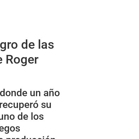
igro de las
e Roger
a donde un año
 recuperó su
uno de los
 egos