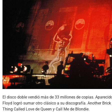
El disco doble vendió más de 33 millones de copias. Aparecido
Floyd logró sumar otro clásico a su discografía. Another Brick
Thing Called Love de Queen y Call Me de Blondie.