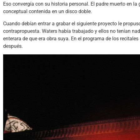
Eso convergía con su historia personal. El padre muerto en la
conceptual contenida en un disco doble.
Cuando debían entrar a grabar el siguiente proyecto le propuso
contrapropuesta. Waters había trabajado y ellos no tenían na
enterara de que era obra suya. En el programa de los recitales 
después.