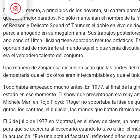
En ese momento, a principios de los noventa, su carrera parec
quedado mejor parados. No sólo mantenían el nombre de la fra
of Reason y Delicate Sound of Thunder, el doble en vivo de do
parecía ahogado en su megalomanía. Sus trabajos posteriores
and cons of Hitch-Hicking tiene sobrados méritos artísticos. E
oportunidad de mostrarle al mundo aquello que venía discuti
era el verdadero talento del conjunto.
Una manera de zanjar esa discusión sería que las partes del 
demostraría que el los otros eran intercambiables y que el ún
Todo había empezado mucho antes. En 1977, al final de la gir
estado en ese momento. El show que presentaban era muy ambi
Michele Mari en Rojo Floyd: “Roger no soportaba la idea de que
gritos, los cantitos, el bullicio , las manos que batían rítmic
El 6 de julio de 1977 en Montreal, en el show de cierre, un ho
para que se acercara al escenario; cuando lo tuvo a tiro, el mú
la actuación. “Fue una actitud fascista”, reflexionó años despué