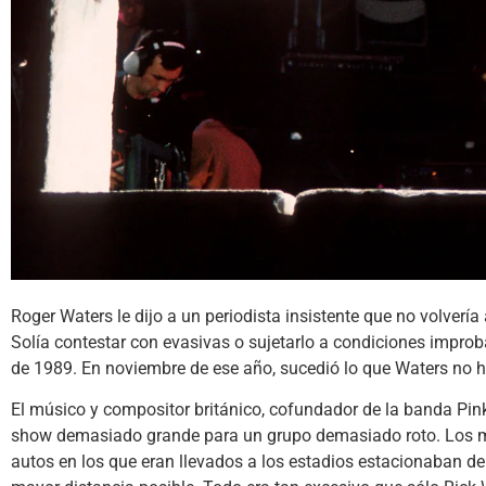
Roger Waters le dijo a un periodista insistente que no volvería
Solía contestar con evasivas o sujetarlo a condiciones impro
de 1989. En noviembre de ese año, sucedió lo que Waters no h
El músico y compositor británico, cofundador de la banda Pink 
show demasiado grande para un grupo demasiado roto. Los mie
autos en los que eran llevados a los estadios estacionaban d