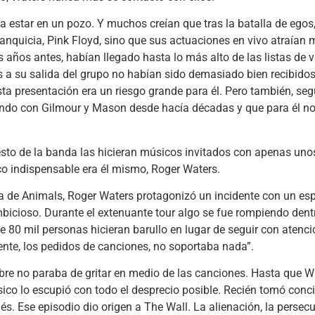
ía estar en un pozo. Y muchos creían que tras la batalla de eg
nquicia, Pink Floyd, sino que sus actuaciones en vivo atraían
s años antes, habían llegado hasta lo más alto de las listas de 
 a su salida del grupo no habían sido demasiado bien recibidos
sta presentación era un riesgo grande para él. Pero también, seg
endo con Gilmour y Mason desde hacía décadas y que para él no
resto de la banda las hicieran músicos invitados con apenas uno
ico indispensable era él mismo, Roger Waters.
a de Animals, Roger Waters protagonizó un incidente con un es
cioso. Durante el extenuante tour algo se fue rompiendo dentr
 80 mil personas hicieran barullo en lugar de seguir con atenció
amente, los pedidos de canciones, no soportaba nada”.
mbre no paraba de gritar en medio de las canciones. Hasta que W
sico lo escupió con todo el desprecio posible. Recién tomó conci
s. Ese episodio dio origen a The Wall. La alienación, la persecuc