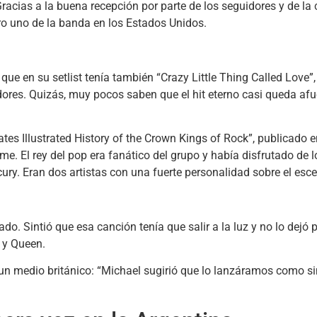
cias a la buena recepción por parte de los seguidores y de la c
ero uno de la banda en los Estados Unidos.
ue en su setlist tenía también “Crazy Little Thing Called Love”
ores. Quizás, muy pocos saben que el hit eterno casi queda afue
imates Illustrated History of the Crown Kings of Rock”, publicad
me. El rey del pop era fanático del grupo y había disfrutado de
ury. Eran dos artistas con una fuerte personalidad sobre el esce
o. Sintió que esa canción tenía que salir a la luz y no lo dejó 
 y Queen.
n medio británico: “Michael sugirió que lo lanzáramos como sing