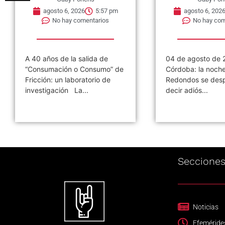
agosto 6, 2026
5:57 pm
agosto 6, 202
No hay comentarios
No hay com
A 40 años de la salida de
04 de agosto de 
“Consumación o Consumo” de
Córdoba: la noch
Fricción: un laboratorio de
Redondos se desp
investigación La...
decir adiós...
Seccione
Noticias
Efeméride