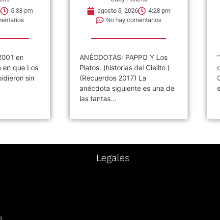
6
5:38 pm
agosto 5, 2026
4:28 pm
entarios
No hay comentarios
2001 en
ANÉCDOTAS: PAPPO Y Los
e en que Los
Platos..(historias del Cielito )
idieron sin
(Recuerdos 2017) La
anécdota siguiente es una de
las tantas...
s
Legales
s