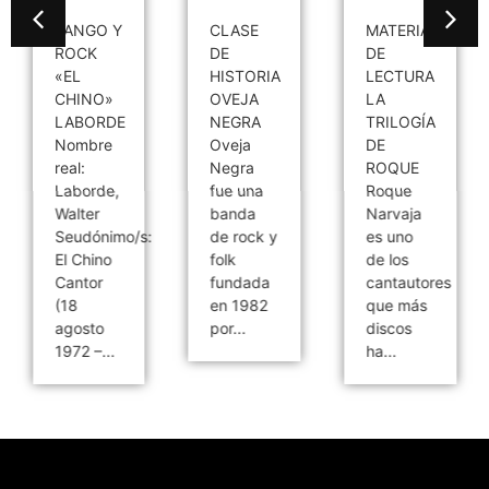
TANGO Y
CLASE
MATERIAL
ROCK
DE
DE
«EL
HISTORIA
LECTURA
CHINO»
OVEJA
LA
LABORDE
NEGRA
TRILOGÍA
Nombre
Oveja
DE
real:
Negra
ROQUE
Laborde,
fue una
Roque
Walter
banda
Narvaja
Seudónimo/s:
de rock y
es uno
El Chino
folk
de los
Cantor
fundada
cantautores
(18
en 1982
que más
agosto
por...
discos
1972 –...
ha...