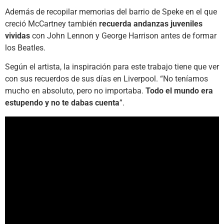
Además de recopilar memorias del barrio de Speke en el que
creció McCartney también
recuerda andanzas juveniles
vividas
con John Lennon y George Harrison antes de formar
los Beatles.
Según el artista, la inspiración para este trabajo tiene que ver
con sus recuerdos de sus días en Liverpool. “No teníamos
mucho en absoluto, pero no importaba.
Todo el mundo era
estupendo y no te dabas cuenta
”.