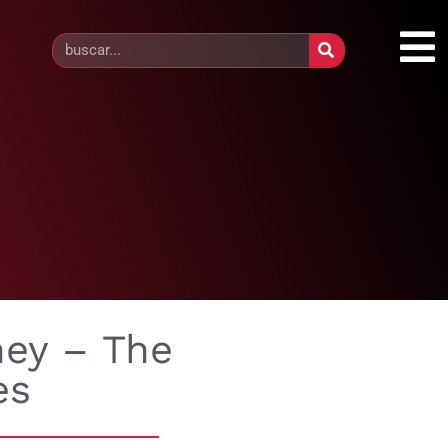
ney – The
es