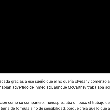
 cascada gracias a ese sueño que él no quería olvidar y comenzó
o habían advertido de inmediato, aunque McCartney trabajaba s
ición como su compañero, menospreciaba un poco el trabajo de 
n tema de fórmula sino de sensibilidad, porque creía que lo que 