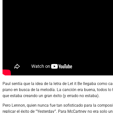
Paul sentía que la idea de la letra de Let it Be llegaba como
piano en busca de la melodía. La canción era buena, todos l
que estaba creando un gran éxito (y errado no estaba).
Pero Lennon, quien nunca fue tan sofisticado para la compos
replicar el éxito de “Yesterday”. Para McCartney no era solo u