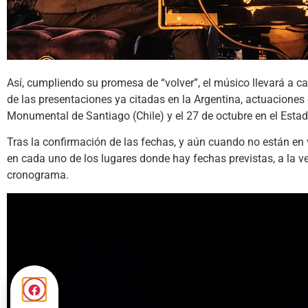
Así, cumpliendo su promesa de “volver”, el músico llevará a ca
de las presentaciones ya citadas en la Argentina, actuaciones 
Monumental de Santiago (Chile) y el 27 de octubre en el Estad
Tras la confirmación de las fechas, y aún cuando no están en
en cada uno de los lugares donde hay fechas previstas, a la 
cronograma.