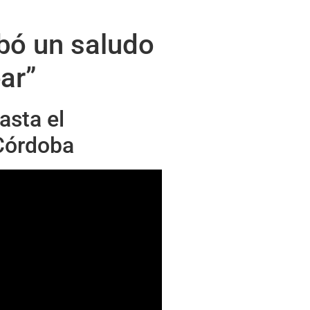
abó un saludo
ar”
asta el
 Córdoba