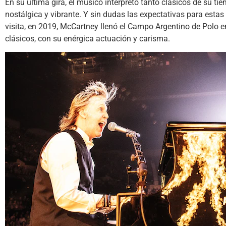
En su última gira, el músico interpretó tanto clásicos de su t
nostálgica y vibrante. Y sin dudas las expectativas para estas
visita, en 2019, McCartney llenó el Campo Argentino de Polo e
clásicos, con su enérgica actuación y carisma.