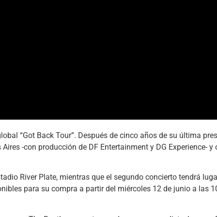
lobal “Got Back Tour”. Después de cinco años de su última prese
 Aires -con producción de DF Entertainment y DG Experience- y 
adio River Plate, mientras que el segundo concierto tendrá lugar
bles para su compra a partir del miércoles 12 de junio a las 10