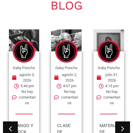
BLOG
Gaby Ponchs
Gaby Ponchs
Gaby Ponchs
agosto 3,
agosto 2,
julio 31,
2026
2026
2026
5:44 pm
4:07 pm
4:15 pm
No hay
No hay
No hay
comentari
comentari
comentari
os
os
os
TANGO Y
CLASE
MATERIAL
ROCK
DE
DE