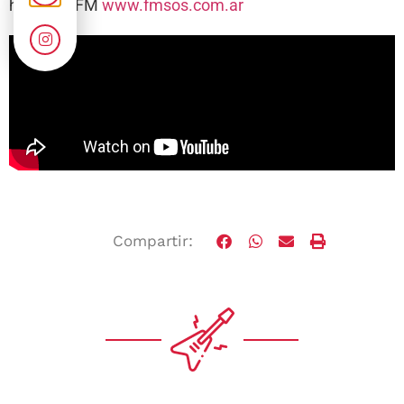
hs. 105.1FM
www.fmsos.com.ar
Compartir: