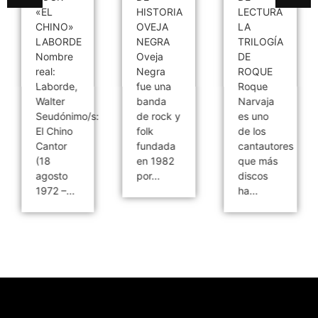
«EL
HISTORIA
LECTURA
CHINO»
OVEJA
LA
LABORDE
NEGRA
TRILOGÍA
Nombre
Oveja
DE
real:
Negra
ROQUE
Laborde,
fue una
Roque
Walter
banda
Narvaja
Seudónimo/s:
de rock y
es uno
El Chino
folk
de los
Cantor
fundada
cantautores
(18
en 1982
que más
agosto
por...
discos
1972 –...
ha...