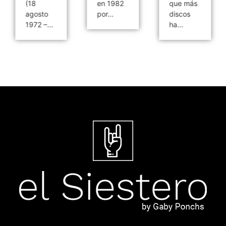
(18
en 1982
que más
agosto
por...
discos
1972 –...
ha...