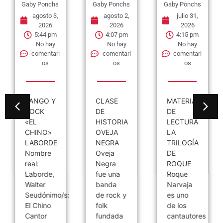
Gaby Ponchs
Gaby Ponchs
Gaby Ponchs
agosto 3,
agosto 2,
julio 31,
2026
2026
2026
5:44 pm
4:07 pm
4:15 pm
No hay
No hay
No hay
comentari
comentari
comentari
os
os
os
TANGO Y
CLASE
MATERIAL
ROCK
DE
DE
«EL
HISTORIA
LECTURA
CHINO»
OVEJA
LA
LABORDE
NEGRA
TRILOGÍA
Nombre
Oveja
DE
real:
Negra
ROQUE
Laborde,
fue una
Roque
Walter
banda
Narvaja
Seudónimo/s:
de rock y
es uno
El Chino
folk
de los
Cantor
fundada
cantautores