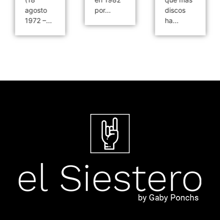
agosto
por...
discos
1972 –...
ha...