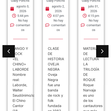
Gaby Ponchs
Gaby Ponchs
Gaby Ponchs
agosto 3,
agosto 2,
julio 31,
2026
2026
2026
5:44 pm
4:07 pm
4:15 pm
No hay
No hay
No hay
comentari
comentari
comentari
os
os
os
TANGO Y
CLASE
MATERIAL
ROCK
DE
DE
«EL
HISTORIA
LECTURA
CHINO»
OVEJA
LA
LABORDE
NEGRA
TRILOGÍA
Nombre
Oveja
DE
real:
Negra
ROQUE
Laborde,
fue una
Roque
Walter
banda
Narvaja
Seudónimo/s:
de rock y
es uno
El Chino
folk
de los
Cantor
fundada
cantautores
(18
en 1982
que más