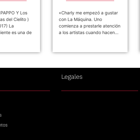
PO Y Los
«Charly me empezó a gustar
el Cielito )
con La Máquina. Uno
 La
comienza a prestarle atención
e es una de
a los artistas cuando hacen...
s
Legales
s
ntos