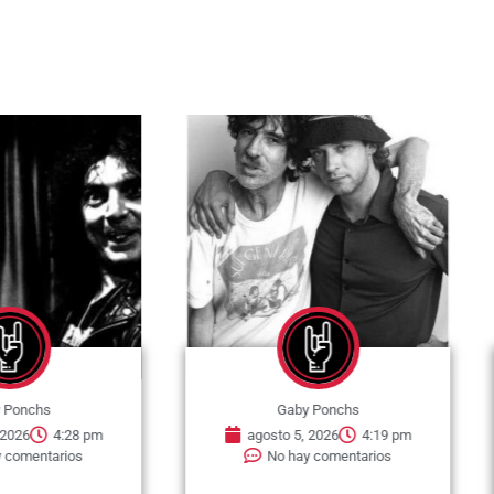
chs
Gaby Ponchs
6
4:28 pm
agosto 5, 2026
4:19 pm
entarios
No hay comentarios