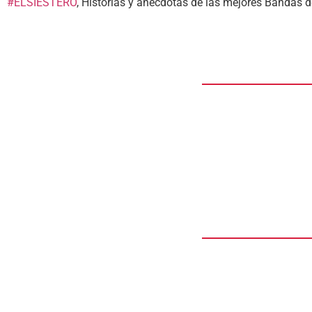
#ELSIESTERO
, Historias y anécdotas de las mejores Bandas