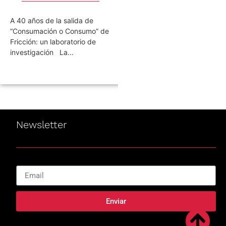
A 40 años de la salida de
04 de agosto de 2001 en
“Consumación o Consumo” de
Córdoba: la noche en que
Fricción: un laboratorio de
Redondos se despidieron 
investigación La...
decir adiós...
Newsletter
Enviar