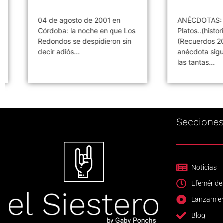
04 de agosto de 2001 en
ANÉCDOTAS: PAP
Córdoba: la noche en que Los
Platos..(historias d
Redondos se despidieron sin
(Recuerdos 2017)
decir adiós...
anécdota siguient
las tantas...
Seccione
Noticias
Efeméride
Lanzamie
Blog