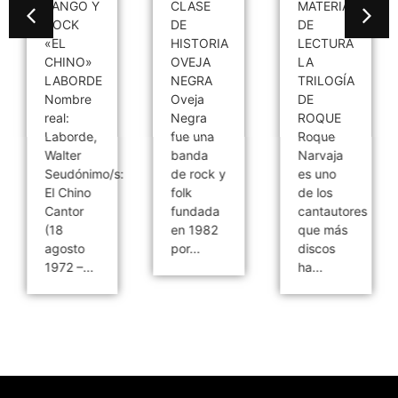
TANGO Y
CLASE
MATERIAL
ROCK
DE
DE
«EL
HISTORIA
LECTURA
CHINO»
OVEJA
LA
LABORDE
NEGRA
TRILOGÍA
Nombre
Oveja
DE
real:
Negra
ROQUE
Laborde,
fue una
Roque
Walter
banda
Narvaja
Seudónimo/s:
de rock y
es uno
El Chino
folk
de los
Cantor
fundada
cantautores
(18
en 1982
que más
agosto
por...
discos
1972 –...
ha...