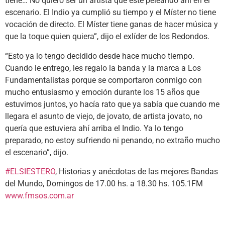
tiene… No quiero ser un artista que esté peleando ahí en el
escenario. El Indio ya cumplió su tiempo y el Míster no tiene
vocación de directo. El Míster tiene ganas de hacer música y
que la toque quien quiera”, dijo el exlíder de los Redondos.
“Esto ya lo tengo decidido desde hace mucho tiempo.
Cuando le entrego, les regalo la banda y la marca a Los
Fundamentalistas porque se comportaron conmigo con
mucho entusiasmo y emoción durante los 15 años que
estuvimos juntos, yo hacía rato que ya sabía que cuando me
llegara el asunto de viejo, de jovato, de artista jovato, no
quería que estuviera ahí arriba el Indio. Ya lo tengo
preparado, no estoy sufriendo ni penando, no extraño mucho
el escenario”, dijo.
#ELSIESTERO
, Historias y anécdotas de las mejores Bandas
del Mundo, Domingos de 17.00 hs. a 18.30 hs. 105.1FM
www.fmsos.com.ar