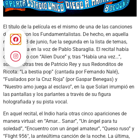
El título de la película es el mismo de una de las canciones
del Indio con los Fundamentalistas. De hecho, en aquella
noche del 8 de junio, fue la segunda en la lista de temas,
interpretada en la voz de Pablo Sbaraglia. El recital había
comenzado con “Alien Duce” y, tras “Había una vez…”,
sonaron otras tres de Patricio Rey y sus Redonditos de
Ricota: “La bestia pop” (cantada por Fernando Nalé),
“Fusilados por la Cruz Roja” (por Gaspar Benegas) y
“Nuestro amo juega al esclavo”, en la que Solari irrumpió en
las pantallas y los parlantes a través de su figura
holografiada y su pista vocal.
En aquel recital, el Indio haría otras cinco apariciones de
manera virtual: en “Amar… Sanar”, “Un ángel para tu
soledad”, “Encuentro con un ángel amateur”, “Queso ruso” y
“Flight 956″, la anteúltima canción de la noche. La última,