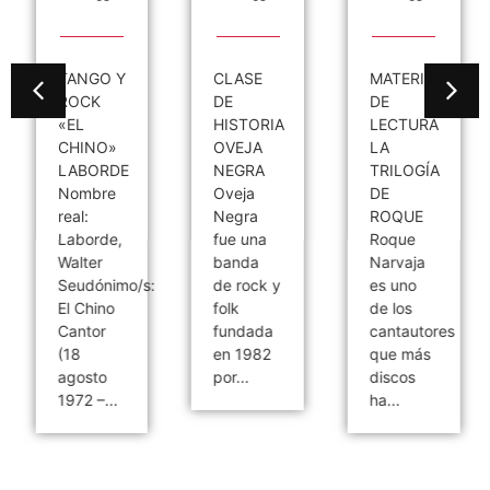
TANGO Y
CLASE
MATERIAL
ROCK
DE
DE
«EL
HISTORIA
LECTURA
CHINO»
OVEJA
LA
LABORDE
NEGRA
TRILOGÍA
Nombre
Oveja
DE
real:
Negra
ROQUE
Laborde,
fue una
Roque
Walter
banda
Narvaja
Seudónimo/s:
de rock y
es uno
El Chino
folk
de los
Cantor
fundada
cantautores
(18
en 1982
que más
agosto
por...
discos
1972 –...
ha...