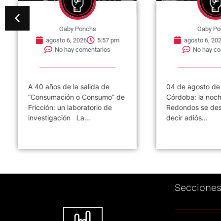
Gaby Ponchs
Gaby Pon
agosto 6, 2026
5:57 pm
agosto 6, 202
No hay comentarios
No hay com
A 40 años de la salida de
04 de agosto de 
“Consumación o Consumo” de
Córdoba: la noch
Fricción: un laboratorio de
Redondos se desp
investigación La...
decir adiós...
Seccione