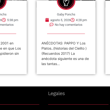
chs
Gaby Ponchs
6
5:38 pm
agosto 5, 2026
4:28 pm
entarios
No hay comentarios
2001 en
ANÉCDOTAS: PAPPO Y Los
e en que Los
Platos..(historias del Cielito )
idieron sin
(Recuerdos 2017) La
anécdota siguiente es una de
las tantas...
s
Legales