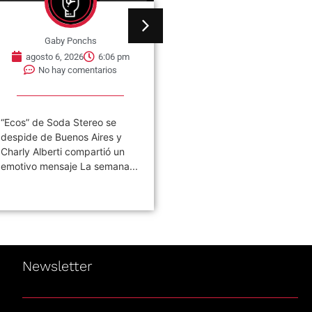
Gaby Ponchs
Gaby Ponchs
agosto 6, 2026
6:06 pm
agosto 6, 2026
5:57 
No hay comentarios
No hay comentarios
“Ecos” de Soda Stereo se
A 40 años de la salida de
despide de Buenos Aires y
“Consumación o Consumo”
Charly Alberti compartió un
Fricción: un laboratorio de
emotivo mensaje La semana...
investigación La...
Newsletter