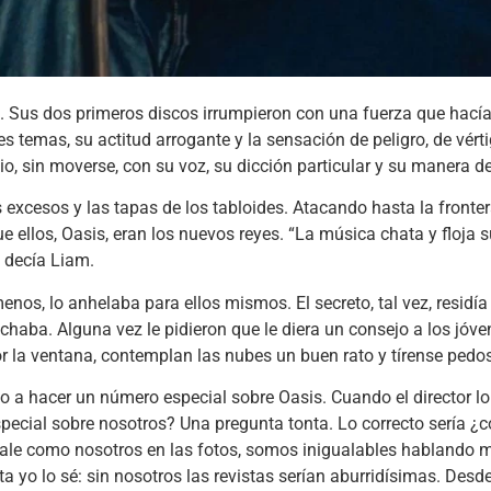
ta. Sus dos primeros discos irrumpieron con una fuerza que hacía
 temas, su actitud arrogante y la sensación de peligro, de vérti
 sin moverse, con su voz, su dicción particular y su manera de
excesos y las tapas de los tabloides. Atacando hasta la frontera 
 ellos, Oasis, eran los nuevos reyes. “La música chata y floja s
 decía Liam.
menos, lo anhelaba para ellos mismos. El secreto, tal vez, residí
scuchaba. Alguna vez le pidieron que le diera un consejo a los jó
or la ventana, contemplan las nubes un buen rato y tírense pedo
uso a hacer un número especial sobre Oasis. Cuando el director l
pecial sobre nosotros? Una pregunta tonta. Lo correcto sería ¿
sale como nosotros en las fotos, somos inigualables hablando 
 yo lo sé: sin nosotros las revistas serían aburridísimas. Desde