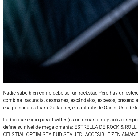
Nadie sabe bien cómo debe ser un rockstar. Pero hay un estereot
combina iracundia, desmanes, escándalos, excesos, presencia e
esa persona es Liam Gallagher, el cantante de Oasis. Uno de l
La bio que eligió para Twitter (es un usuario muy activo, respo
define su nivel de megalomanía: ESTRELLA DE ROCK & R
CELSTIAL OPTIMISTA BUDISTA JEDI ACCESIBLE ZEN AMANTE HU