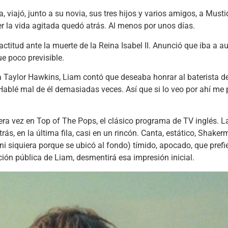
viajó, junto a su novia, sus tres hijos y varios amigos, a Musti
er la vida agitada quedó atrás. Al menos por unos días.
titud ante la muerte de la Reina Isabel II. Anunció que iba a a
e poco previsible.
a Taylor Hawkins, Liam contó que deseaba honrar al baterista de
Hablé mal de él demasiadas veces. Así que si lo veo por ahí m
era vez en Top of The Pops, el clásico programa de TV inglés. 
detrás, en la última fila, casi en un rincón. Canta, estático, Shak
i siquiera porque se ubicó al fondo) tímido, apocado, que prefi
ción pública de Liam, desmentirá esa impresión inicial.