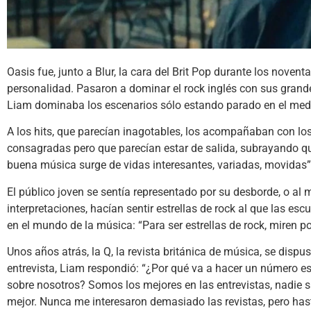
Oasis fue, junto a Blur, la cara del Brit Pop durante los noven
personalidad. Pasaron a dominar el rock inglés con sus grandes
Liam dominaba los escenarios sólo estando parado en el medio,
A los hits, que parecían inagotables, los acompañaban con los 
consagradas pero que parecían estar de salida, subrayando que
buena música surge de vidas interesantes, variadas, movidas”
El público joven se sentía representado por su desborde, o al 
interpretaciones, hacían sentir estrellas de rock al que las e
en el mundo de la música: “Para ser estrellas de rock, miren p
Unos años atrás, la Q, la revista británica de música, se disp
entrevista, Liam respondió: “¿Por qué va a hacer un número es
sobre nosotros? Somos los mejores en las entrevistas, nadie 
mejor. Nunca me interesaron demasiado las revistas, pero hasta