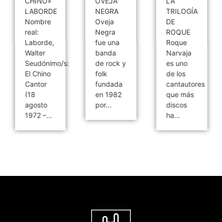
CHINO»
OVEJA
LA
LABORDE
NEGRA
TRILOGÍA
Nombre
Oveja
DE
real:
Negra
ROQUE
Laborde,
fue una
Roque
Walter
banda
Narvaja
Seudónimo/s:
de rock y
es uno
El Chino
folk
de los
Cantor
fundada
cantautores
(18
en 1982
que más
agosto
por...
discos
1972 –...
ha...