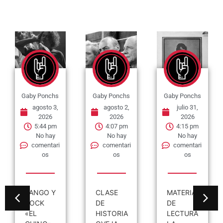
Gaby Ponchs
Gaby Ponchs
Gaby Ponchs
agosto 3,
agosto 2,
julio 31,
2026
2026
2026
5:44 pm
4:07 pm
4:15 pm
No hay
No hay
No hay
comentari
comentari
comentari
os
os
os
TANGO Y
CLASE
MATERIAL
ROCK
DE
DE
«EL
HISTORIA
LECTURA