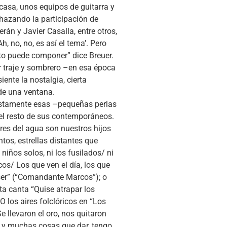
casa, unos equipos de guitarra y
chazando la participación de
án y Javier Casalla, entre otros,
, no, no, es así el tema’. Pero
to puede componer” dice Breuer.
r traje y sombrero –en esa época
ente la nostalgia, cierta
de una ventana.
 justamente esas –pequeñas perlas
del resto de sus contemporáneos.
ores del agua son nuestros hijos
tos, estrellas distantes que
niños solos, ni los fusilados/ ni
cos/ Los que ven el día, los que
de ser” (“Comandante Marcos”); o
a canta “Quise atrapar los
O los aires folclóricos en “Los
 llevaron el oro, nos quitaron
os y muchas cosas que dar, tengo