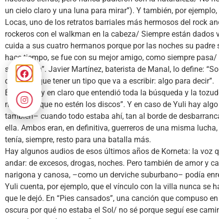
un cielo claro y una luna para mirar”). Y también, por ejemplo
Locas, uno de los retratos barriales más hermosos del rock an
rockeros con el walkman en la cabeza/ Siempre están dados vu
cuida a sus cuatro hermanos porque por las noches su padre 
hace tiempo, se fue con su mejor amigo, como siempre pasa/ D
siente sola”. Javier Martínez, baterista de Manal, lo define: “S
que tiene que tener un tipo que va a escribir: algo para decir”.
Él deja muy en claro que entendió toda la búsqueda y la tozud
mi viejo y que no estén los discos”. Y en caso de Yuli hay alg
también– cuando todo estaba ahí, tan al borde de desbarranca
ella. Ambos eran, en definitiva, guerreros de una misma lucha
tenía, siempre, resto para una batalla más.
Hay algunos audios de esos últimos años de Korneta: la voz
andar: de excesos, drogas, noches. Pero también de amor y ca
narigona y canosa, –como un derviche suburbano– podía enred
Yuli cuenta, por ejemplo, que el vínculo con la villa nunca se 
que le dejó. En “Pies cansados”, una canción que compuso en 
oscura por qué no estaba el Sol/ no sé porque seguí ese cami