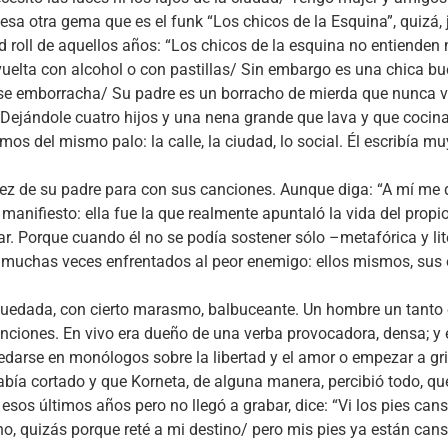
, esa otra gema que es el funk “Los chicos de la Esquina”, quizá,
d roll de aquellos años: “Los chicos de la esquina no entienden
elta con alcohol o con pastillas/ Sin embargo es una chica bu
se emborracha/ Su padre es un borracho de mierda que nunca va
ejándole cuatro hijos y una nena grande que lava y que cocina
omos del mismo palo: la calle, la ciudad, lo social. Él escribía mu
ez de su padre para con sus canciones. Aunque diga: “A mí me da
o manifiesto: ella fue la que realmente apuntaló la vida del prop
r. Porque cuando él no se podía sostener sólo –metafórica y l
, muchas veces enfrentados al peor enemigo: ellos mismos, sus 
 quedada, con cierto marasmo, balbuceante. Un hombre un tant
nciones. En vivo era dueño de una verba provocadora, densa; y 
arse en monólogos sobre la libertad y el amor o empezar a gri
había cortado y que Korneta, de alguna manera, percibió todo, que
esos últimos años pero no llegó a grabar, dice: “Vi los pies ca
no, quizás porque reté a mi destino/ pero mis pies ya están ca