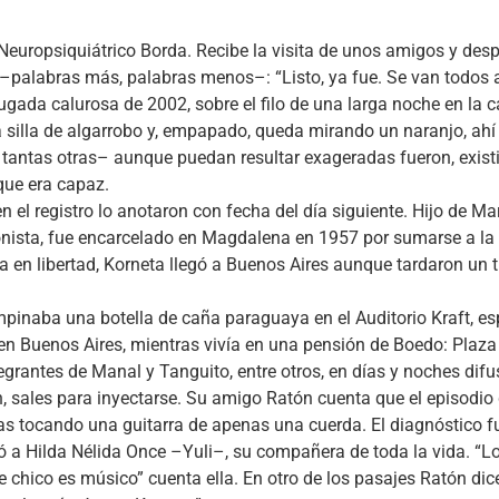
 Neuropsiquiátrico Borda. Recibe la visita de unos amigos y d
ce –palabras más, palabras menos–: “Listo, ya fue. Se van todos a
ada calurosa de 2002, sobre el filo de una larga noche en la c
na silla de algarrobo y, empapado, queda mirando un naranjo, ahí 
tantas otras– aunque puedan resultar exageradas fueron, existi
que era capaz.
l registro lo anotaron con fecha del día siguiente. Hijo de Mar
ronista, fue encarcelado en Magdalena en 1957 por sumarse a la
 en libertad, Korneta llegó a Buenos Aires aunque tardaron un 
mpinaba una botella de caña paraguaya en el Auditorio Kraft, es
en Buenos Aires, mientras vivía en una pensión de Boedo: Plaza F
tegrantes de Manal y Tanguito, entre otros, en días y noches difu
ín, sales para inyectarse. Su amigo Ratón cuenta que el episodi
as tocando una guitarra de apenas una cuerda. El diagnóstico fu
ció a Hilda Nélida Once –Yuli–, su compañera de toda la vida. “L
ste chico es músico” cuenta ella. En otro de los pasajes Ratón 