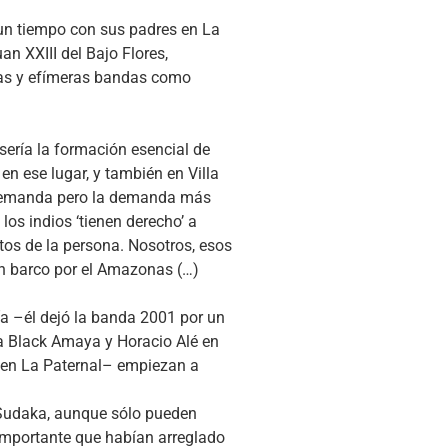
o un tiempo con sus padres en La
n XXIII del Bajo Flores,
eras y efímeras bandas como
 sería la formación esencial de
en ese lugar, y también en Villa
a demanda pero la demanda más
los indios ‘tienen derecho’ a
tos de la persona. Nosotros, esos
 un barco por el Amazonas (…)
ía –él dejó la banda 2001 por un
 a Black Amaya y Horacio Alé en
z en La Paternal– empiezan a
a Sudaka, aunque sólo pueden
 importante que habían arreglado