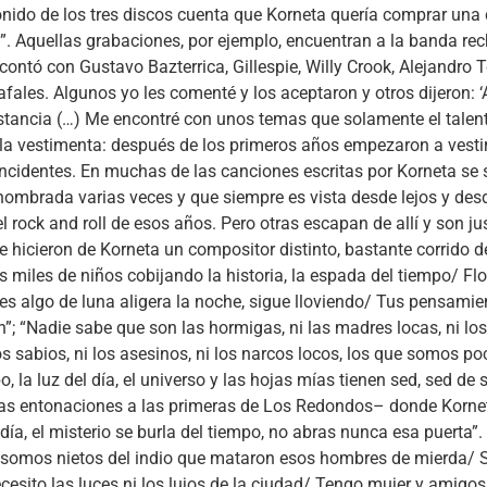
onido de los tres discos cuenta que Korneta quería comprar una 
ad!”. Aquellas grabaciones, por ejemplo, encuentran a la banda re
tó con Gustavo Bazterrica, Gillespie, Willy Crook, Alejandro Ter
les. Algunos yo les comenté y los aceptaron y otros dijeron: ‘Ah
stancia (…) Me encontré con unos temas que solamente el talen
 la vestimenta: después de los primeros años empezaron a vesti
cidentes. En muchas de las canciones escritas por Korneta se si
nombrada varias veces y que siempre es vista desde lejos y des
el rock and roll de esos años. Pero otras escapan de allí y son
e hicieron de Korneta un compositor distinto, bastante corrido 
s miles de niños cobijando la historia, la espada del tiempo/ Fl
les algo de luna aligera la noche, sigue lloviendo/ Tus pensamien
; “Nadie sabe que son las hormigas, ni las madres locas, ni los 
ios sabios, ni los asesinos, ni los narcos locos, los que somos po
mpo, la luz del día, el universo y las hojas mías tienen sed, sed 
as entonaciones a las primeras de Los Redondos– donde Kornet
ía, el misterio se burla del tiempo, no abras nunca esa puerta”. 
 somos nietos del indio que mataron esos hombres de mierda/ Se
ecesito las luces ni los lujos de la ciudad/ Tengo mujer y amig