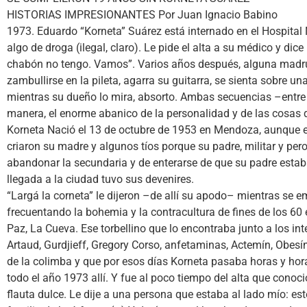
HISTORIAS IMPRESIONANTES Por Juan Ignacio Babino
1973. Eduardo “Korneta” Suárez está internado en el Hospital
algo de droga (ilegal, claro). Le pide el alta a su médico y di
chabón no tengo. Vamos”. Varios años después, alguna madrug
zambullirse en la pileta, agarra su guitarra, se sienta sobre u
mientras su dueño lo mira, absorto. Ambas secuencias –entre 
manera, el enorme abanico de la personalidad y de las cosas 
Korneta Nació el 13 de octubre de 1953 en Mendoza, aunque en e
criaron su madre y algunos tíos porque su padre, militar y pe
abandonar la secundaria y de enterarse de que su padre estaba
llegada a la ciudad tuvo sus devenires.
“Largá la corneta” le dijeron –de allí su apodo– mientras se e
frecuentando la bohemia y la contracultura de fines de los 60 
Paz, La Cueva. Ese torbellino que lo encontraba junto a los in
Artaud, Gurdjieff, Gregory Corso, anfetaminas, Actemín, Obes
de la colimba y que por esos días Korneta pasaba horas y hor
todo el año 1973 allí. Y fue al poco tiempo del alta que cono
flauta dulce. Le dije a una persona que estaba al lado mío: e