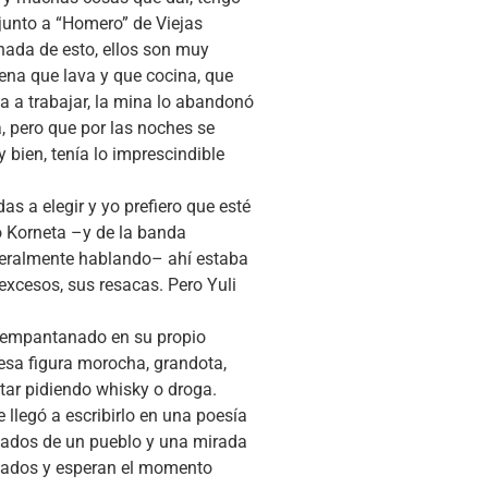
 junto a “Homero” de Viejas
 nada de esto, ellos son muy
ena que lava y que cocina, que
 a trabajar, la mina lo abandonó
, pero que por las noches se
y bien, tenía lo imprescindible
s a elegir y yo prefiero que esté
io Korneta –y de la banda
iteralmente hablando– ahí estaba
excesos, sus resacas. Pero Yuli
o empantanado en su propio
esa figura morocha, grandota,
tar pidiendo whisky o droga.
 llegó a escribirlo en una poesía
nsados de un pueblo y una mirada
nsados y esperan el momento