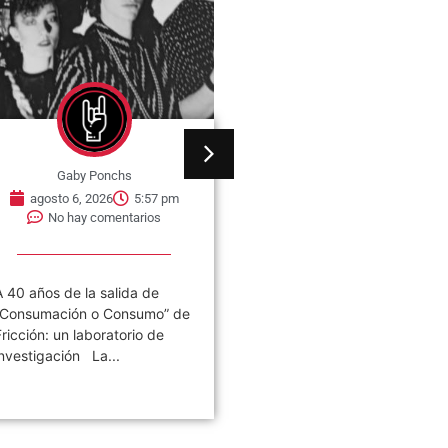
Gaby Ponchs
Gaby Ponchs
agosto 6, 2026
5:57 pm
agosto 6, 2026
5:38 
No hay comentarios
No hay comentarios
A 40 años de la salida de
04 de agosto de 2001 en
“Consumación o Consumo” de
Córdoba: la noche en que
Fricción: un laboratorio de
Redondos se despidieron 
investigación La...
decir adiós...