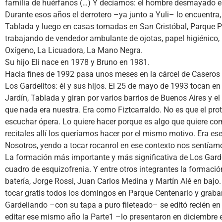
familia de huérfanos (…) Y decíamos: el hombre desmayado en 
Durante esos años el derrotero –ya junto a Yuli– lo encuentra
Tablada y luego en casas tomadas en San Cristóbal, Parque Patr
trabajando de vendedor ambulante de ojotas, papel higiénico
Oxígeno, La Licuadora, La Mano Negra.
Su hijo Eli nace en 1978 y Bruno en 1981.
Hacia fines de 1992 pasa unos meses en la cárcel de Caseros y,
Los Gardelitos: él y sus hijos. El 25 de mayo de 1993 tocan en 
Jardín, Tablada y giran por varios barrios de Buenos Aires 
que nada era nuestra. Era como Fiztcarraldo. No es que el prota
escuchar ópera. Lo quiere hacer porque es algo que quiere com
recitales allí los queríamos hacer por el mismo motivo. Era es
Nosotros, yendo a tocar rocanrol en ese contexto nos sentíamos
La formación más importante y más significativa de Los Gardeli
cuadro de esquizofrenia. Y entre otros integrantes la formaci
batería, Jorge Rossi, Juan Carlos Medina y Martín Alé en bajo
tocar gratis todos los domingos en Parque Centenario y graba
Gardeliando –con su tapa a puro fileteado– se editó recién en
editar ese mismo año la Parte1 –lo presentaron en diciembre 