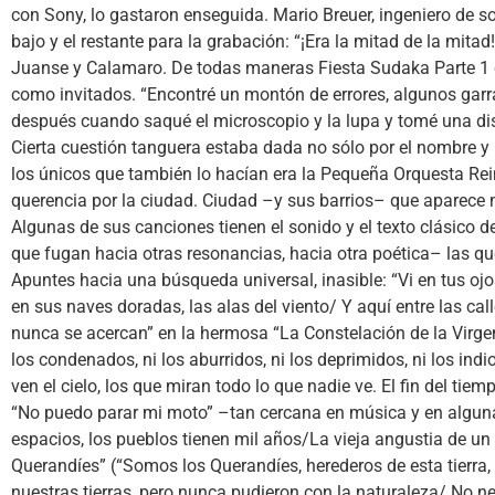
con Sony, lo gastaron enseguida. Mario Breuer, ingeniero de s
bajo y el restante para la grabación: “¡Era la mitad de la mit
Juanse y Calamaro. De todas maneras Fiesta Sudaka Parte 1 con
como invitados. “Encontré un montón de errores, algunos garrafa
después cuando saqué el microscopio y la lupa y tomé una di
Cierta cuestión tanguera estaba dada no sólo por el nombre y
los únicos que también lo hacían era la Pequeña Orquesta Rein
querencia por la ciudad. Ciudad –y sus barrios– que aparece 
Algunas de sus canciones tienen el sonido y el texto clásico d
que fugan hacia otras resonancias, hacia otra poética– las qu
Apuntes hacia una búsqueda universal, inasible: “Vi en tus ojo
en sus naves doradas, las alas del viento/ Y aquí entre las cal
nunca se acercan” en la hermosa “La Constelación de la Virgen”
los condenados, ni los aburridos, ni los deprimidos, ni los ind
ven el cielo, los que miran todo lo que nadie ve. El fin del tie
“No puedo parar mi moto” –tan cercana en música y en algun
espacios, los pueblos tienen mil años/La vieja angustia de un d
Querandíes” (“Somos los Querandíes, herederos de esta tierra,
nuestras tierras, pero nunca pudieron con la naturaleza/ No n