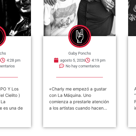
chs
Gaby Ponchs
6
4:28 pm
agosto 5, 2026
4:19 pm
entarios
No hay comentarios
PO Y Los
«Charly me empezó a gustar
el Cielito )
con La Máquina. Uno
 La
comienza a prestarle atención
e es una de
a los artistas cuando hacen...