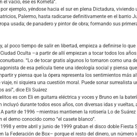
el vacío, ése es Korneta”.
, por ejemplo, yéndose hacia el sur en plena Dictadura, viviend
icios, Palermo, hasta radicarse definitivamente en el barrio Jua
, ropa usada; de panadero y pintor de obra; formando sus prim
 al poco tiempo de salir en libertad, empieza a definirse lo que
Ciudad Oculta –a partir de allí empiezan a tocar todos los años 
y el conurbano. “Lo de tocar gratis algunos lo tomaron como un
gonista de esa película tiene una ideología social y piensa que 
partir y piensa que la ópera representa los sentimientos más al
e viaje, ni siquiera una cuestión moral. Puede sonar surrealista
 así”, dice Eli Suárez
tos es con Eli en guitarra eléctrica y voces y Bruno en la bater
ón incluyó durante todos esos años, con diversas idas y vueltas,
. A partir de 1996 –mientras mantienen la rotisería Lo de Suáre
n el demo conocido como “el casete blanco”.
 1998 y entre abril y junio de 1999 graban el disco doble Fiest
en la Federación de Box– porque el resto del dinero, un número