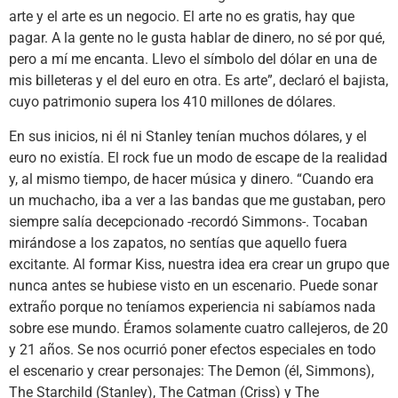
arte y el arte es un negocio. El arte no es gratis, hay que
pagar. A la gente no le gusta hablar de dinero, no sé por qué,
pero a mí me encanta. Llevo el símbolo del dólar en una de
mis billeteras y el del euro en otra. Es arte”, declaró el bajista,
cuyo patrimonio supera los 410 millones de dólares.
En sus inicios, ni él ni Stanley tenían muchos dólares, y el
euro no existía. El rock fue un modo de escape de la realidad
y, al mismo tiempo, de hacer música y dinero. “Cuando era
un muchacho, iba a ver a las bandas que me gustaban, pero
siempre salía decepcionado -recordó Simmons-. Tocaban
mirándose a los zapatos, no sentías que aquello fuera
excitante. Al formar Kiss, nuestra idea era crear un grupo que
nunca antes se hubiese visto en un escenario. Puede sonar
extraño porque no teníamos experiencia ni sabíamos nada
sobre ese mundo. Éramos solamente cuatro callejeros, de 20
y 21 años. Se nos ocurrió poner efectos especiales en todo
el escenario y crear personajes: The Demon (él, Simmons),
The Starchild (Stanley), The Catman (Criss) y The