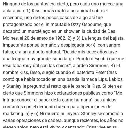
Ninguno de los puntos era cierto, pero cada uno merece una
aclaración. 1) Kiss jamás mató a un animal sobre el
escenario; uno de los pocos casos de algo así fue
protagonizado por el inimputable Ozzy Osbourne, que
decapitó un murciélago en un show en la ciudad de Des
Moines, el 20 de enero de 1982. 2) y 3) La lengua del bajista,
impactante por su tamaño y desplegada por él con sangre
falsa, era un atributo natural. “Desde mis trece años tuve
una lengua muy grande, superlarga. Pronto descubrí que me
resultaba muy útil con las chicas”, alardeó Simmons. 4) El
nombre Kiss, Beso, surgió cuando el baterista Peter Criss
contó que había tocado en una banda llamada Lips, Labios,
y Stanley le preguntó al resto qué le parecía Kiss. Si bien es
cierto que Simmons hizo declaraciones públicas como “Me
intriga conocer el sabor de la carne humana”, sus únicos
contactos con el demonio fueron para operaciones de
marketing. 5) y 6) Ni muerto ni linyera: Stanley se sometió a
varias operaciones de cadera, aunque recientes, los años no
vienen solos, pero está vivito y cantando; Criss vive en su