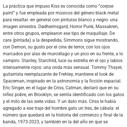
La práctica que impuso Kiss es conocida como “corpse
paint” y fue empleada por músicos del género black metal
para resaltar -en general con pinturas blanco y negro- una
imagen siniestra. Dødheimsgard, Horror Punk, Massakren,
entre otros grupos, emplearon ese tipo de maquillaje. De
cara (pintada) a la despedida, Simmons sigue mostrando,
con Demon, su gusto por el cine de terror, con los ojos
marcados por alas de murciélago y un pico en su frente, a lo
vampiro. Stanley, Starchild, luce su estrella en el ojo y labios
intensamente rojos: una onda más sensual. Tommy Thayer,
guitarrista reemplazante de Frehley, mantiene el look de
Spaceman, inspirado en la astronomía y la ficción espacial.
Eric Singer, en el lugar de Criss, Catman, declaró que en su
niñez pobre, en Brooklyn, se sentía identificado con los gatos
y el mito de las siete vidas. Y un dato más. Criss le había
agregado a ese traje del hombre gato un tres, de cábala: el
número que quedará en la historia del comienzo y final de la
banda, 1973-2023, y también en la del año en que se