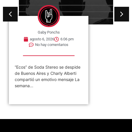
 Ponchs
 2026
6:06 pm
 comentarios
Stereo se despide
y Charly Alberti
otivo mensaje La