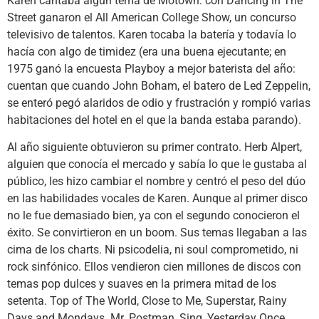
Karen cantaba algún tema de Motown: con Dancing in The
Street ganaron el All American College Show, un concurso
televisivo de talentos. Karen tocaba la batería y todavía lo
hacía con algo de timidez (era una buena ejecutante; en
1975 ganó la encuesta Playboy a mejor baterista del año:
cuentan que cuando John Boham, el batero de Led Zeppelin,
se enteró pegó alaridos de odio y frustración y rompió varias
habitaciones del hotel en el que la banda estaba parando).
Al año siguiente obtuvieron su primer contrato. Herb Alpert,
alguien que conocía el mercado y sabía lo que le gustaba al
público, les hizo cambiar el nombre y centró el peso del dúo
en las habilidades vocales de Karen. Aunque al primer disco
no le fue demasiado bien, ya con el segundo conocieron el
éxito. Se convirtieron en un boom. Sus temas llegaban a las
cima de los charts. Ni psicodelia, ni soul comprometido, ni
rock sinfónico. Ellos vendieron cien millones de discos con
temas pop dulces y suaves en la primera mitad de los
setenta. Top of The World, Close to Me, Superstar, Rainy
Days and Mondays. Mr. Postman, Sing, Yesterday Once