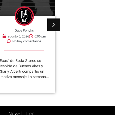
Gaby Ponchs
Gaby Ponchs
agosto 6, 2026
6:06 pm
agosto 6, 2026
5:57 
No hay comentarios
No hay comentarios
“Ecos” de Soda Stereo se
A 40 años de la salida de
despide de Buenos Aires y
“Consumación o Consumo”
Charly Alberti compartió un
Fricción: un laboratorio de
emotivo mensaje La semana...
investigación La...
Newsletter