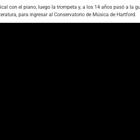
al con el piano, luego la trompeta y, a los 14 años pasó a la gu
teratura, para ingresar al Conservatorio de Música de Hartford.