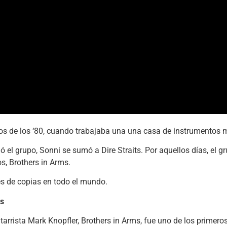
s de los ‘80, cuando trabajaba una una casa de instrumentos m
ó el grupo, Sonni se sumó a Dire Straits. Por aquellos días, el
s, Brothers in Arms.
s de copias en todo el mundo.
ts
tarrista Mark Knopfler, Brothers in Arms, fue uno de los primer