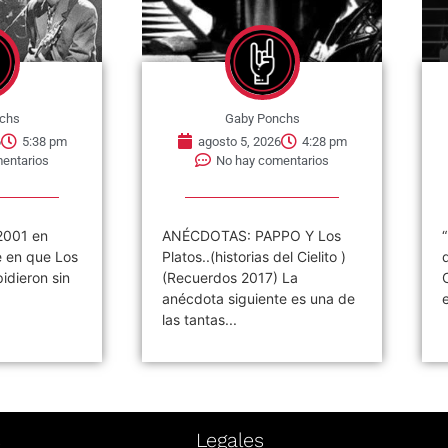
chs
Gaby Ponchs
6
5:38 pm
agosto 5, 2026
4:28 pm
entarios
No hay comentarios
2001 en
ANÉCDOTAS: PAPPO Y Los
e en que Los
Platos..(historias del Cielito )
idieron sin
(Recuerdos 2017) La
anécdota siguiente es una de
las tantas...
s
Legales