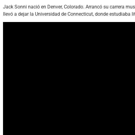
Jack Sonni nació en Denver, Colorado. Arrancó su carrera music
llevó a dejar la Universidad de Connecticut, donde estudiaba li