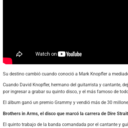
Su destino cambió cuando conoció a Mark Knopfler a mediado
Cuando David Knopfler, hermano del guitarrista y cantante, dej
por ingresar a grabar su quinto disco, y el más famoso de todo
El álbum ganó un premio Grammy y vendió más de 30 millone
Brothers in Arms, el disco que marcó la carrera de Dire Strai
El quinto trabajo de la banda comandada por el cantante y gui