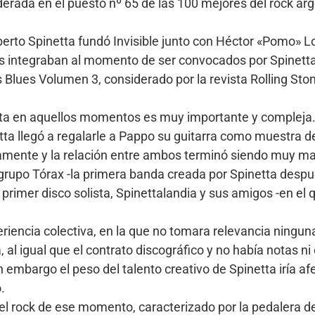
erada en el puesto nº 65 de las 100 mejores del rock arge
berto Spinetta fundó Invisible junto con Héctor «Pomo» L
 integraban al momento de ser convocados por Spinetta, 
s Blues Volumen 3, considerado por la revista Rolling St
etta en aquellos momentos es muy importante y compleja
inetta llegó a regalarle a Pappo su guitarra como muestra 
camente y la relación entre ambos terminó siendo muy ma
 grupo Tórax -la primera banda creada por Spinetta desp
 primer disco solista, Spinettalandia y sus amigos -en el
riencia colectiva, en la que no tomara relevancia ninguna
l igual que el contrato discográfico y no había notas ni 
 embargo el peso del talento creativo de Spinetta iría 
.
el rock de ese momento, caracterizado por la pedalera de