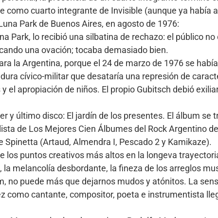
 como cuarto integrante de Invisible (aunque ya había a
el Luna Park de Buenos Aires, en agosto de 1976:
 Park, lo recibió una silbatina de rechazo: el público no
ancando una ovación; tocaba demasiado bien.
ra la Argentina, porque el 24 de marzo de 1976 se había
adura cívico-militar que desataría una represión de caract
 el apropiación de niños. El propio Gubitsch debió exiliar
er y último disco: El jardín de los presentes. El álbum se 
lista de Los Mejores Cien Álbumes del Rock Argentino de l
e Spinetta (Artaud, Almendra I, Pescado 2 y Kamikaze).
e los puntos creativos más altos en la longeva trayectori
 la melancolía desbordante, la fineza de los arreglos musi
m, no puede más que dejarnos mudos y atónitos. La sensi
 como cantante, compositor, poeta e instrumentista lle