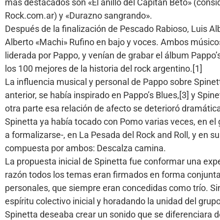
más destacados son «El anillo del Capitán Beto» (consid
Rock.com.ar) y «Durazno sangrando».
Después de la finalización de Pescado Rabioso, Luis Al
Alberto «Machi» Rufino en bajo y voces. Ambos músicos
liderada por Pappo, y venían de grabar el álbum Pappo’
los 100 mejores de la historia del rock argentino.[1]​
La influencia musical y personal de Pappo sobre Spin
anterior, se había inspirado en Pappo’s Blues,[3]​ y Sp
otra parte esa relación de afecto se deterioró dramáti
Spinetta ya había tocado con Pomo varias veces, en el
a formalizarse-, en La Pesada del Rock and Roll, y en su
compuesta por ambos: Descalza camina.
La propuesta inicial de Spinetta fue conformar una expe
razón todos los temas eran firmados en forma conjunta, a
personales, que siempre eran concedidas como trío. Sin
espíritu colectivo inicial y horadando la unidad del grupo
Spinetta deseaba crear un sonido que se diferenciara d