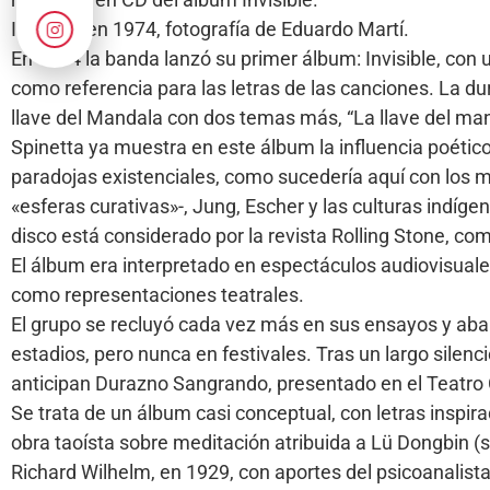
Invisible en 1974, fotografía de Eduardo Martí.
En 1974 la banda lanzó su primer álbum: Invisible, con 
como referencia para las letras de las canciones. La dur
llave del Mandala con dos temas más, “La llave del man
Spinetta ya muestra en este álbum la influencia poético
paradojas existenciales, como sucedería aquí con los 
«esferas curativas»-,​ Jung, Escher y las culturas indíg
disco está considerado por la revista Rolling Stone, com
El álbum era interpretado en espectáculos audiovisuale
como representaciones teatrales.
El grupo se recluyó cada vez más en sus ensayos y aba
estadios, pero nunca en festivales. Tras un largo silen
anticipan Durazno Sangrando, presentado en el Teatro C
Se trata de un álbum casi conceptual, con letras inspirada
obra taoísta sobre meditación atribuida a Lü Dongbin (si
Richard Wilhelm, en 1929, con aportes del psicoanalista