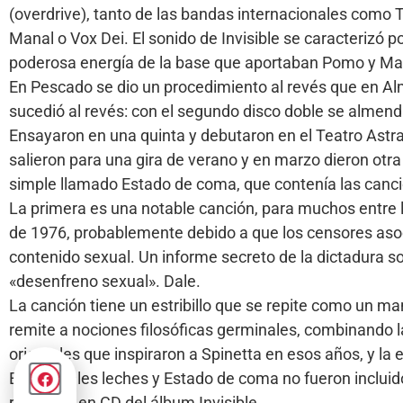
(overdrive), tanto de las bandas internacionales como
Manal o Vox Dei. El sonido de Invisible se caracterizó p
poderosa energía de la base que aportaban Pomo y Mac
En Pescado se dio un procedimiento al revés que en Al
sucedió al revés: con el segundo disco doble se almendri
Ensayaron en una quinta y debutaron en el Teatro Astral
salieron para una gira de verano y en marzo dieron otra
simple llamado Estado de coma, que contenía las canc
La primera es una notable canción, para muchos entre la
de 1976, probablemente debido a que los censores asoc
contenido sexual.​ Un informe secreto de la dictadura s
«desenfreno sexual». Dale.
La canción tiene un estribillo que se repite como un man
remite a nociones filosóficas germinales, combinando la
orientales que inspiraron a Spinetta en esos años, y la 
Elementales leches y Estado de coma no fueron incluido
reedición en CD del álbum Invisible.