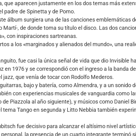
a, que aparecen justamente en los dos temas más exten
del padre de Spinetta y de Pomo.
éste álbum surgiera una de las canciones emblemáticas 
 Martí-, de donde toma su título el disco. Las dos canci
a», con inspiraciones sartreanas.
tos a los «marginados y alienados del mundo», una reali
uito, fue casi la única señal de vida que dio Invisible ha
a luz en 1976 y se correspondió con el ingreso a la banda d
el jazz, que venía de tocar con Rodolfo Mederos.
uitarras, bajo y batería, como Almendra, y a un sonido de 
ambién con experiencias musicales de vanguardia como la
de Piazzola al año siguiente), y músicos como Daniel Bin
 el tema Tango en segunda y Litto Nebbia también exper
bitsch fue decisivo para alcanzar el altísimo nivel artístic
personal, la presencia de un cuarto integrante terminó s