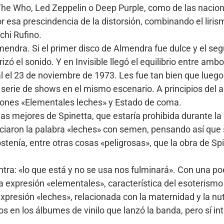
 The Who, Led Zeppelin o Deep Purple, como de las nacio
or esa prescindencia de la distorsión, combinando el liris
hi Rufino.
mendra. Si el primer disco de Almendra fue dulce y el se
zó el sonido. Y en Invisible llegó el equilibrio entre am
 el 23 de noviembre de 1973. Les fue tan bien que luego h
 serie de shows en el mismo escenario. A principios del añ
iones «Elementales leches» y Estado de coma.
s mejores de Spinetta, que estaría prohibida durante la d
iaron la palabra «leches» con semen, pensando así que 
ostenía, entre otras cosas «peligrosas», que la obra de Sp
tra: «lo que está y no se usa nos fulminará». Con una poe
 expresión «elementales», característica del esoterismo y
expresión «leches», relacionada con la maternidad y la nut
s en los álbumes de vinilo que lanzó la banda, pero sí i