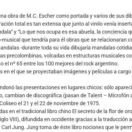
una obra de M.C. Escher como portada y varios de sus dibu
ación total es tan extensa que junto al vinilo venía inse
dala“ y “Lo que nos ocupa es esa abuela, la conciencia q
-musical que tendría para él obras que se relacionaran co
mandalas -durante toda su vida dibujaría mandalas cotid
enas precolombinas, volcadas en estructuras musicales com
o el nº 65 entre los 100 mejores del rock argentino.
s en el que se proyectaban imágenes y películas a cargo
ndonó las presentaciones en lugares chicos: sólo aparec
cio, cambian de discográfica (pasan de Talent – Microfón 
oliseo el 21 y el 22 de noviembre de 1975.
s en el tradicional libro chino El secreto de la flor de or
glo VIII), difundida en occidente gracias a la traducción 
 Carl Jung. Jung toma de éste libro nociones que le perm