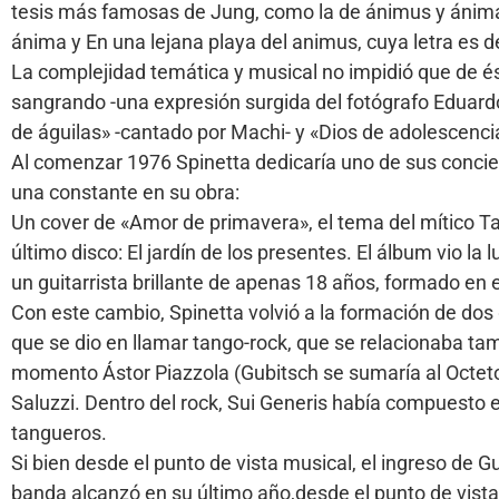
tesis más famosas de Jung, como la de ánimus y ánim
ánima y En una lejana playa del animus, cuya letra es 
La complejidad temática y musical no impidió que de 
sangrando -una expresión surgida del fotógrafo Eduardo
de águilas» -cantado por Machi- y «Dios de adolescenci
Al comenzar 1976 Spinetta dedicaría uno de sus concier
una constante en su obra:
Un cover de «Amor de primavera», el tema del mítico Tang
último disco: El jardín de los presentes. El álbum vio l
un guitarrista brillante de apenas 18 años, formado en 
Con este cambio, Spinetta volvió a la formación de dos g
que se dio en llamar tango-rock, que se relacionaba t
momento Ástor Piazzola (Gubitsch se sumaría al Octeto 
Saluzzi. Dentro del rock, Sui Generis había compuesto
tangueros.
Si bien desde el punto de vista musical, el ingreso de Gu
banda alcanzó en su último año,desde el punto de vista 