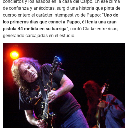
conciertos y los asados en la casa del Carpo. En ese clima
de confianza y anécdotas, surgió una historia que pinta de
cuerpo entero el carácter intempestivo de Pappo: “
Uno de
los primeros días que conocí a Pappo, él tenía una gran
pistola 44 metida en su barriga
”, contó Clarke entre risas,
generando carcajadas en el estudio.