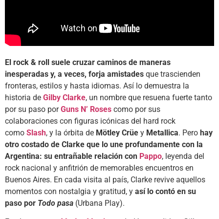
El rock & roll suele cruzar caminos de maneras
inesperadas y, a veces, forja amistades
que trascienden
fronteras, estilos y hasta idiomas. Así lo demuestra la
historia de
Gilby Clarke
, un nombre que resuena fuerte tanto
por su paso por
Guns N’ Roses
como por sus
colaboraciones con figuras icónicas del hard rock
como
Slash
, y la órbita de
Mötley Crüe
y
Metallica
. Pero
hay
otro costado de Clarke que lo une profundamente con la
Argentina: su entrañable relación con
Pappo
, leyenda del
rock nacional y anfitrión de memorables encuentros en
Buenos Aires. En cada visita al país, Clarke revive aquellos
momentos con nostalgia y gratitud, y
así lo contó en su
paso por
Todo pasa
(Urbana Play).