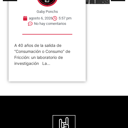
Gaby Ponchs
agosto 6, 2026
5:38 pm
No hay comentarios
04 de agosto de 2001 en
Córdoba: la noche en que Los
Redondos se despidieron sin decir
adiós...