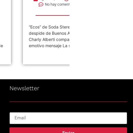
No hay comentarios
No hay comentarios
“Ecos” de Soda Stereo se
A 40 años de la salida de
despide de Buenos Aires y
“Consumación o Consumo”
Charly Alberti compartió un
Fricción: un laboratorio de
emotivo mensaje La semana...
investigación La...
Newsletter