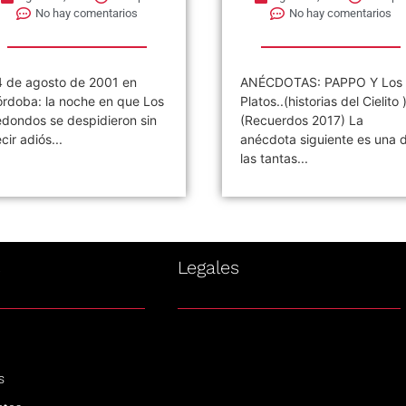
entarios
No hay comentarios
2001 en
ANÉCDOTAS: PAPPO Y Los
e en que Los
Platos..(historias del Cielito )
idieron sin
(Recuerdos 2017) La
anécdota siguiente es una de
las tantas...
s
Legales
s