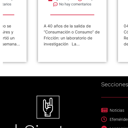
No hay comentarios
No hay com
A 40 años de la salida de
04 de agosto de 
“Consumación o Consumo” de
Córdoba: la noch
Fricción: un laboratorio de
Redondos se desp
investigación La...
decir adiós...
Seccione
Noticias
Efeméride