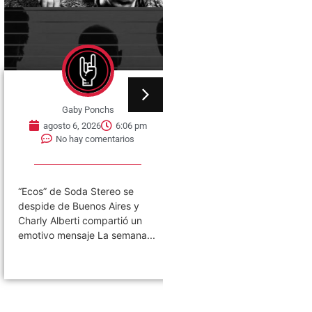
Gaby Ponchs
Gaby Ponchs
agosto 6, 2026
6:06 pm
agosto 6, 2026
5:57 
No hay comentarios
No hay comentarios
“Ecos” de Soda Stereo se
A 40 años de la salida de
despide de Buenos Aires y
“Consumación o Consumo”
Charly Alberti compartió un
Fricción: un laboratorio de
emotivo mensaje La semana...
investigación La...