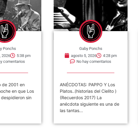
chs
Gaby Ponchs
6
5:38 pm
agosto 5, 2026
4:28 pm
entarios
No hay comentarios
2001 en
ANÉCDOTAS: PAPPO Y Los
e en que Los
Platos..(historias del Cielito )
idieron sin
(Recuerdos 2017) La
anécdota siguiente es una de
las tantas...