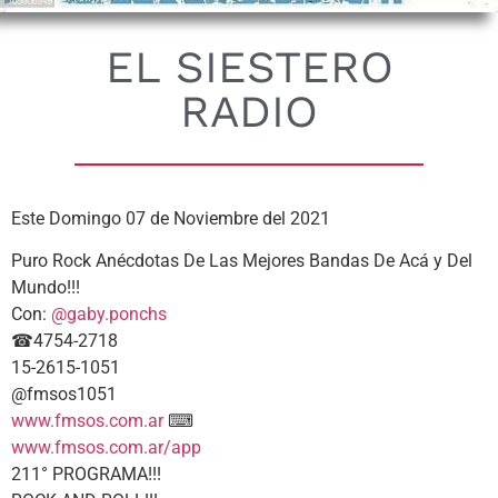
EL SIESTERO
RADIO
Este Domingo 07 de Noviembre del 2021
Puro Rock Anécdotas De Las Mejores Bandas De Acá y Del
Mundo!!!
Con:
@gaby.ponchs
☎4754-2718
15-2615-1051
@fmsos1051
www.fmsos.com.ar
⌨
www.fmsos.com.ar/app
211° PROGRAMA!!!