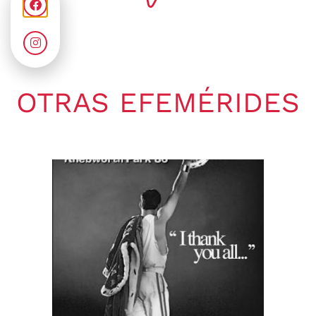
OTRAS EFEMÉRIDES
Gaby Ponchs
agosto 9, 2026
4:21 pm
No hay comentarios
09 de agosto de 1969. Se publica
en Estados Unidos a través de
ATCO Records,...