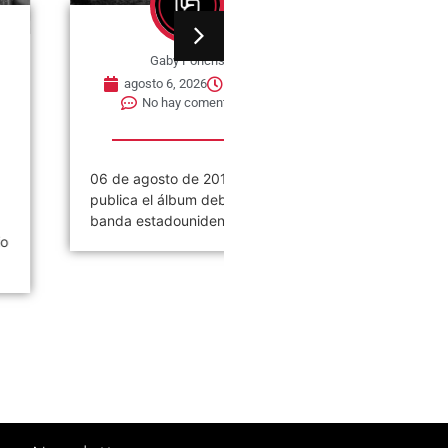
Gaby Ponchs
Gaby Ponchs
agosto 6, 2026
2:57 pm
agosto 6, 2026
3:32 pm
No hay comentarios
No hay comentarios
6 de agosto de 2013, se
06 de agosto de 1965, se
ublica el álbum debut de la
publica el primer single de l
anda estadounidense de...
banda The Small...