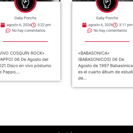
nchs
Gaby Ponchs
6
3:22 pm
agosto 6, 2026
3:11 pm
mentarios
No hay comentarios
 ROCK»
«BABASONICA»
0
gosto del
(BABASONICOS) 06 De
p
ivo póstumo
Agosto de 1997 Babasónica
b
es el cuarto álbum de estudio
de...