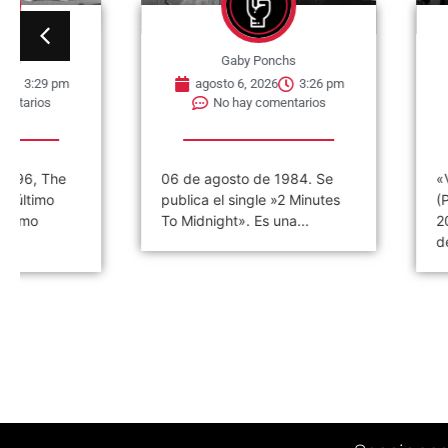
Gaby Ponchs
Gaby Po
agosto 6, 2026
3:26 pm
agosto 6, 202
No hay comentarios
No hay co
06 de agosto de 1984. Se
«VIVO COSQUÍN
publica el single »2 Minutes
(PAPPO) 06 De A
To Midnight». Es una...
2021 Disco en v
de Pappo,...