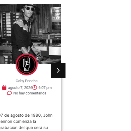
Gaby Ponchs
Gaby Ponchs
agosto 7, 2026
6:07 pm
agosto 7, 2026
6:05 pm
No hay comentarios
No hay comentarios
7 de agosto de 1980, John
Civilización es el noveno
ennon comienza la
álbum de estudio de la ban
rabación del que será su
de rock argentina Los