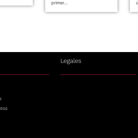
primer...
ú
s
Legales
s
ntos