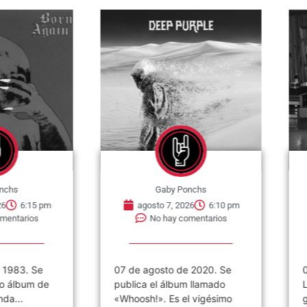
nchs
Gaby Ponchs
6
6:15 pm
agosto 7, 2026
6:10 pm
mentarios
No hay comentarios
 1983. Se
07 de agosto de 2020. Se
0
o álbum de
publica el álbum llamado
L
da...
«Whoosh!». Es el vigésimo
g