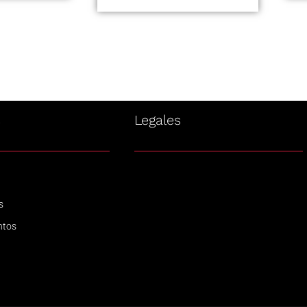
s
Legales
s
ntos