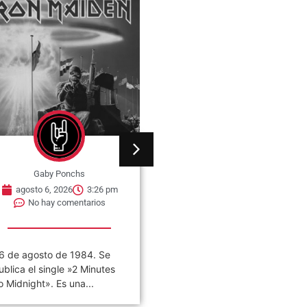
Gaby Ponchs
Gaby Ponchs
agosto 6, 2026
3:26 pm
agosto 6, 2026
3:22 pm
No hay comentarios
No hay comentarios
6 de agosto de 1984. Se
«VIVO COSQUÍN ROCK»
ublica el single »2 Minutes
(PAPPO) 06 De Agosto del
o Midnight». Es una...
2021 Disco en vivo póstumo
de Pappo,...