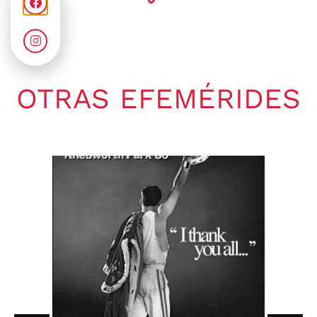
OTRAS EFEMÉRIDES
Gaby Ponchs
agosto 9, 2026
4:21 pm
No hay comentarios
09 de agosto de 1969. Se publica
en Estados Unidos a través de
ATCO Records,...