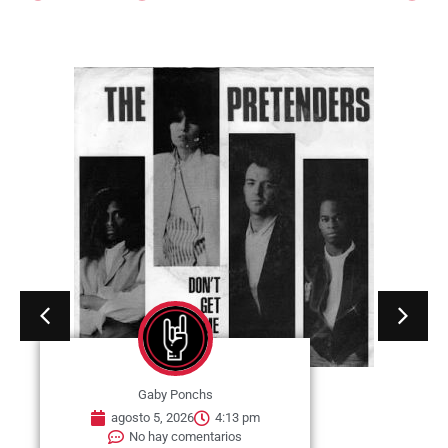
Gaby Ponchs
agosto 5, 2026
4:08 pm
No hay comentarios
05 de agosto de 1997. Se publica
el single «Hole in My Soul». Es
una...