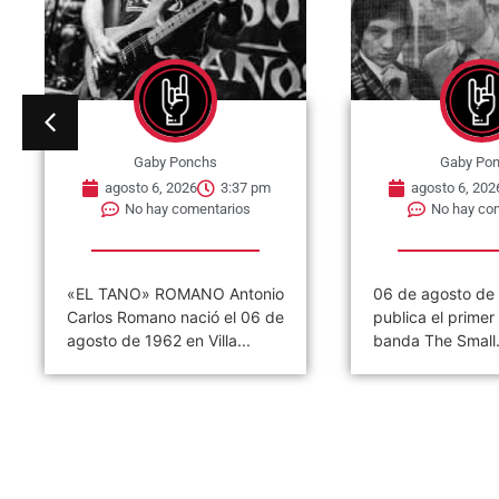
Gaby Ponchs
Gaby Po
agosto 6, 2026
3:32 pm
agosto 6, 202
No hay comentarios
No hay co
06 de agosto de 1965, se
06 de agosto de
publica el primer single de la
Ramones ofrece s
banda The Small...
concierto. Tal dí
hoy,...