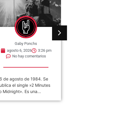
Gaby Ponchs
Gaby Ponchs
agosto 6, 2026
3:22 pm
agosto 6, 2026
5:14 pm
No hay comentarios
No hay comentarios
VIVO COSQUÍN ROCK»
06 de agosto de 1982, se
PAPPO) 06 De Agosto del
estrena en cines de Nueva
021 Disco en vivo póstumo
York, la película The...
e Pappo,...