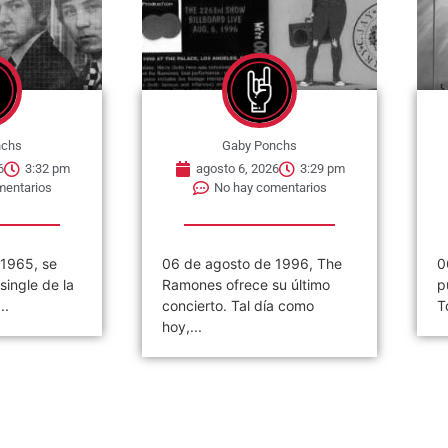
nchs
Gaby Ponchs
6
3:29 pm
agosto 6, 2026
3:26 pm
mentarios
No hay comentarios
 1996, The
06 de agosto de 1984. Se
«
u último
publica el single »2 Minutes
(
a como
To Midnight». Es una...
2
d