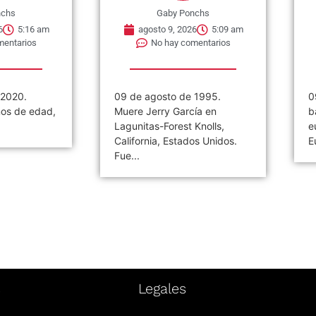
nchs
Gaby Ponchs
6
5:16 am
agosto 9, 2026
5:09 am
mentarios
No hay comentarios
 2020.
09 de agosto de 1995.
0
ños de edad,
Muere Jerry García en
b
Lagunitas-Forest Knolls,
e
California, Estados Unidos.
E
Fue...
s
Legales