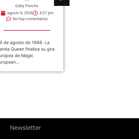
Gaby Ponchs
Gaby Ponchs
agosto 9, 2026
4:27 pm
agosto 9, 2026
4:21 pm
No hay comentarios
No hay comentarios
9 de agosto de 1986. La
09 de agosto de 1969. Se
anda Queen finaliza su gira
publica en Estados Unidos 
uropea de Magic
través de ATCO Records,...
uropean...
Newsletter