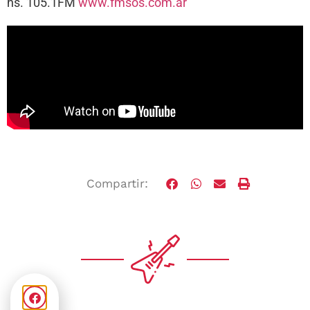
hs. 105.1FM
www.fmsos.com.ar
Compartir: