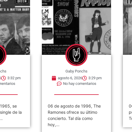
nchs
Gaby Ponchs
6
3:29 pm
agosto 6, 2026
3:26 pm
mentarios
No hay comentarios
 1996, The
06 de agosto de 1984. Se
«
u último
publica el single »2 Minutes
(
a como
To Midnight». Es una...
2
d