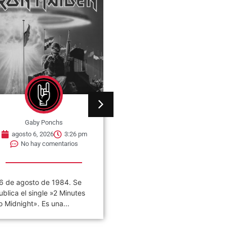
Gaby Ponchs
Gaby Ponchs
agosto 6, 2026
3:22 pm
agosto 6, 2026
5:14 pm
No hay comentarios
No hay comentarios
VIVO COSQUÍN ROCK»
06 de agosto de 1982, se
PAPPO) 06 De Agosto del
estrena en cines de Nueva
021 Disco en vivo póstumo
York, la película The...
e Pappo,...