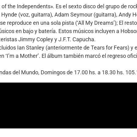
of the Independents». Es el sexto disco del grupo de roc
 Hynde (voz, guitarra), Adam Seymour (guitarra), Andy H
se reproduce en una sola pista (‘All My Dreams’); El rest
úsicos en bajo y batería. Estos músicos incluyen a Hobs
ateristas Jimmy Copley y J.F.T. Capucha.
uidos Ian Stanley (anteriormente de Tears for Fears) y el
n ‘I’m a Mother’. El álbum también marcó el regreso ofic
Bandas del Mundo, Domingos de 17.00 hs. a 18.30 hs. 10