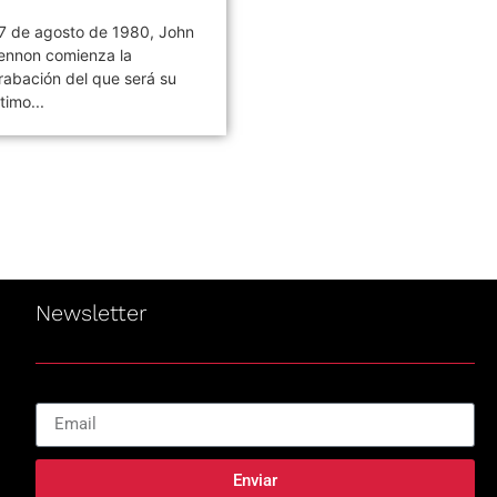
ivilización es el noveno
Canción Animal es el quinto
lbum de estudio de la banda
álbum de estudio de Soda
e rock argentina Los
Stereo, lanzado el 07 de...
ojos,...
Newsletter
Enviar