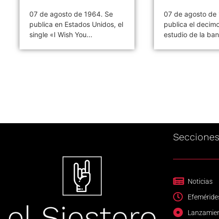
07 de agosto de 1983. Se
07 de agosto de
publica el decimo álbum de
publica el álbum
estudio de la banda...
«Whoosh!». Es el
primer...
Seccione
Noticias
Efeméride
Lanzamie