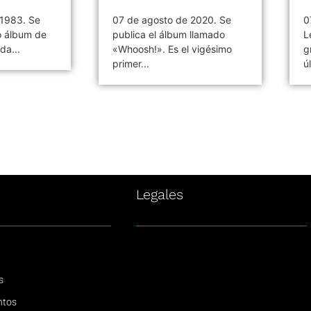
 2020. Se
07 de agosto de 1980, John
C
 llamado
Lennon comienza la
á
 vigésimo
grabación del que será su
d
último...
Pi
s
Legales
s
ntos