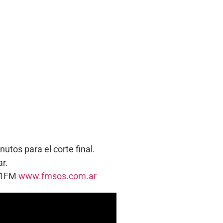
.
tos para el corte final.
ar.
5.1FM
www.fmsos.com.ar