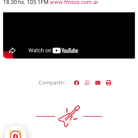
18.30 hs. 105.1FM
www.fmsos.com.ar
Compartir: