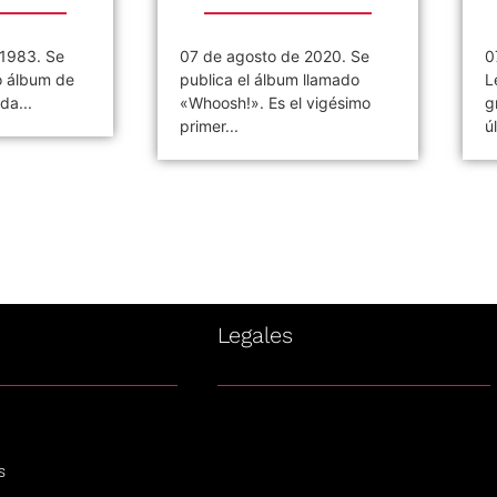
 1983. Se
07 de agosto de 2020. Se
0
o álbum de
publica el álbum llamado
L
da...
«Whoosh!». Es el vigésimo
g
primer...
ú
s
Legales
s