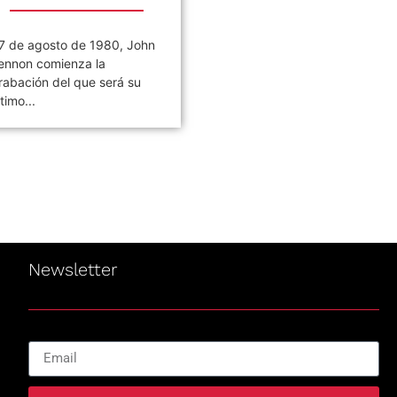
7 de agosto de 1980, John
Civilización es el noveno
ennon comienza la
álbum de estudio de la ban
rabación del que será su
de rock argentina Los
ltimo...
Piojos,...
Newsletter