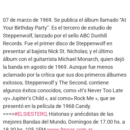
07 de marzo de 1969. Se publica el álbum llamado “At
Your Birthday Party”. Es el tercero de estudio de
Steppenwolf, lanzado por el sello ABC Dunhill
Records. Fue el primer disco de Steppenwolf en
presentar al bajista Nick St. Nicholas; y el último
álbum con el guitarrista Michael Monarch, quien dejó
la banda en agosto de 1969. Aunque fue menos
aclamado por la crítica que sus dos primeros álbumes
exitosos, Steppenwolf y The Second, contiene
algunos éxitos conocidos, como «It’s Never Too Late
«y» Jupiter’s Child «, así como» Rock Me «, que se
presentó en la película de 1968 Candy.
===>
#ELSIESTERO
, Historias y anécdotas de las
mejores Bandas del Mundo, Domingos de 17.00 hs. a
18.30 hs. 105.1FM
www.fmsos.com.ar