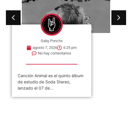
en Estados Unidos, el single «I
Wish You...