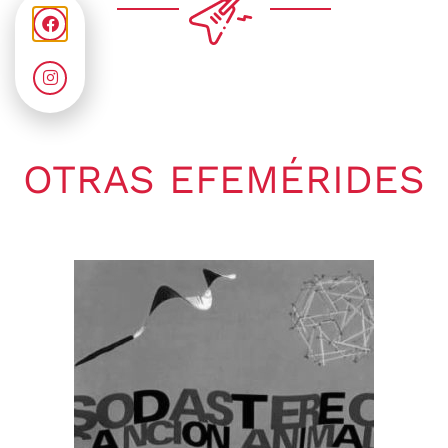
OTRAS EFEMÉRIDES
Gaby Ponchs
agosto 7, 2026
6:20 pm
No hay comentarios
07 de agosto de 1964. Se publica