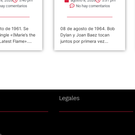
6
5:40 pm
agosto 8, 2026
5:31 pm
mentarios
No hay comentarios
1961. Se
08 de agosto de 1964. Bob
0
«(Marie’s the
Dylan y Joan Baez tocan
S
 Flame»....
juntos por primera vez...
F
s
Legales