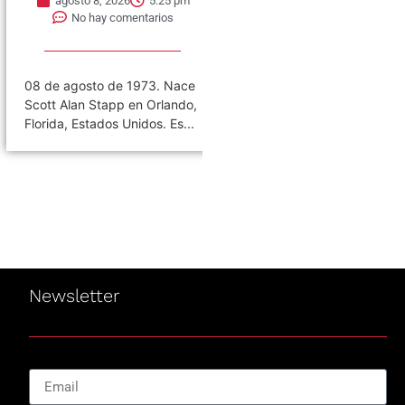
agosto 8, 2026
5:25 pm
agosto 8, 2026
5:21 pm
No hay comentarios
No hay comentarios
8 de agosto de 1973. Nace
08 de agosto de 1980. Se
cott Alan Stapp en Orlando,
publica el single «Ashes to
lorida, Estados Unidos. Es...
Ashes». Es una canción...
Newsletter