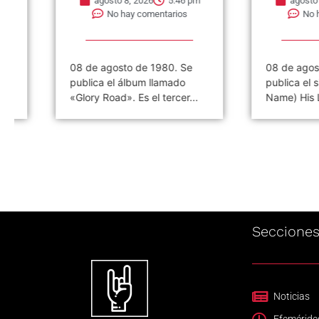
agosto 8, 2026
5:46 pm
agosto 8, 202
No hay comentarios
No hay co
08 de agosto de 1980. Se
08 de agosto de 
publica el álbum llamado
publica el single 
«Glory Road». Es el tercer...
Name) His Latest
Seccione
Noticias