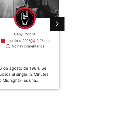
Gaby Ponchs
Gaby Ponchs
agosto 6, 2026
3:22 pm
agosto 6, 2026
5:14 pm
No hay comentarios
No hay comentarios
VIVO COSQUÍN ROCK»
06 de agosto de 1982, se
PAPPO) 06 De Agosto del
estrena en cines de Nueva
021 Disco en vivo póstumo
York, la película The...
e Pappo,...