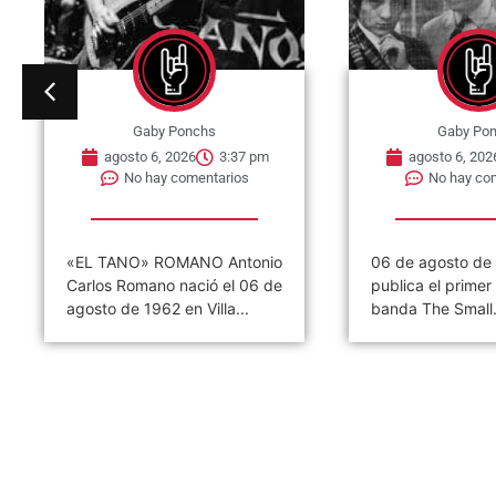
Gaby Ponchs
Gaby Po
agosto 6, 2026
3:32 pm
agosto 6, 202
No hay comentarios
No hay co
06 de agosto de 1965, se
06 de agosto de
publica el primer single de la
Ramones ofrece s
banda The Small...
concierto. Tal dí
hoy,...