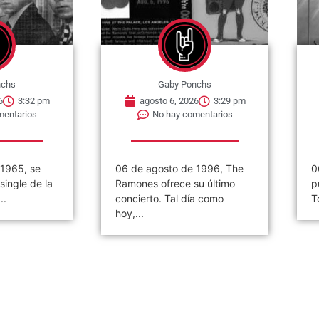
nchs
Gaby Ponchs
6
3:29 pm
agosto 6, 2026
3:26 pm
mentarios
No hay comentarios
 1996, The
06 de agosto de 1984. Se
«
u último
publica el single »2 Minutes
(
a como
To Midnight». Es una...
2
d